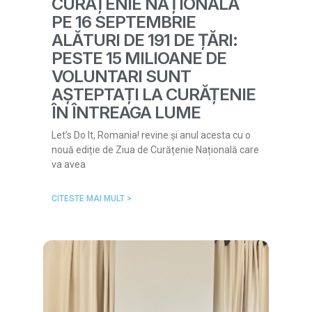
CURĂȚENIE NAȚIONALĂ
PE 16 SEPTEMBRIE
ALĂTURI DE 191 DE ȚĂRI:
PESTE 15 MILIOANE DE
VOLUNTARI SUNT
AȘTEPTAȚI LA CURĂȚENIE
ÎN ÎNTREAGA LUME
Let’s Do It, Romania! revine și anul acesta cu o
nouă ediție de Ziua de Curățenie Națională care
va avea
CITESTE MAI MULT >