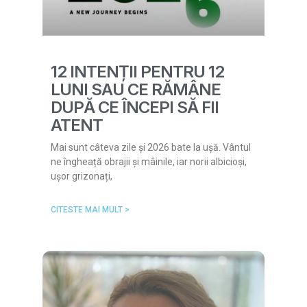
12 INTENȚII PENTRU 12
LUNI SAU CE RĂMÂNE
DUPĂ CE ÎNCEPI SĂ FII
ATENT
Mai sunt câteva zile și 2026 bate la ușă. Vântul
ne îngheață obrajii și mâinile, iar norii albicioși,
ușor grizonați,
CITESTE MAI MULT >