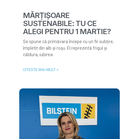
MĂRȚIȘOARE
SUSTENABILE: TU CE
ALEGI PENTRU 1 MARTIE?
Se spune că primăvara începe cu un fir subțire,
împletit din alb și roșu. El reprezintă frigul și
căldura, iubirea
CITESTE MAI MULT >