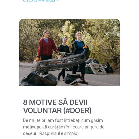
CITESTE MAI MULT >
8 MOTIVE SĂ DEVII
VOLUNTAR (#DOER)
De multe ori am fost întrebați cum găsim
motivația să curățăm în fiecare an țara de
deșeuri. Răspunsul e simplu: