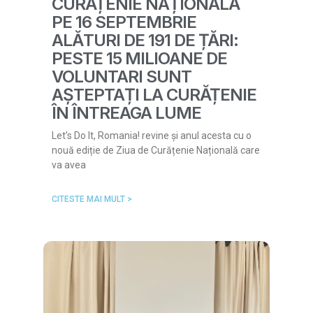
CURĂȚENIE NAȚIONALĂ
PE 16 SEPTEMBRIE
ALĂTURI DE 191 DE ȚĂRI:
PESTE 15 MILIOANE DE
VOLUNTARI SUNT
AȘTEPTAȚI LA CURĂȚENIE
ÎN ÎNTREAGA LUME
Let’s Do It, Romania! revine și anul acesta cu o
nouă ediție de Ziua de Curățenie Națională care
va avea
CITESTE MAI MULT >