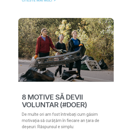
CITESTE MAI MULT >
8 MOTIVE SĂ DEVII
VOLUNTAR (#DOER)
De multe ori am fost întrebați cum găsim
motivația să curățăm în fiecare an țara de
deșeuri. Răspunsul e simplu: