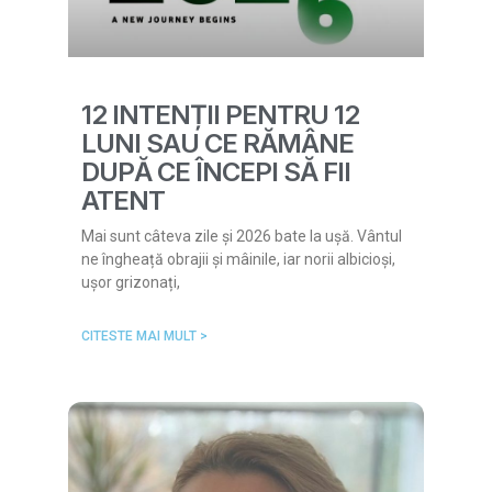
12 INTENȚII PENTRU 12
LUNI SAU CE RĂMÂNE
DUPĂ CE ÎNCEPI SĂ FII
ATENT
Mai sunt câteva zile și 2026 bate la ușă. Vântul
ne îngheață obrajii și mâinile, iar norii albicioși,
ușor grizonați,
CITESTE MAI MULT >