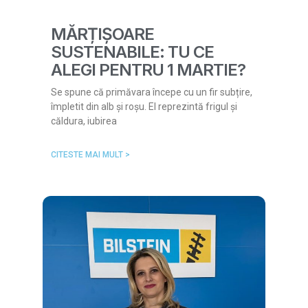
MĂRȚIȘOARE
SUSTENABILE: TU CE
ALEGI PENTRU 1 MARTIE?
Se spune că primăvara începe cu un fir subțire,
împletit din alb și roșu. El reprezintă frigul și
căldura, iubirea
CITESTE MAI MULT >