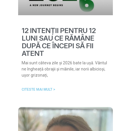
12 INTENȚII PENTRU 12
LUNI SAU CE RĂMÂNE
DUPĂ CE ÎNCEPI SĂ FII
ATENT
Mai sunt câteva zile și 2026 bate la ușă. Vântul
ne îngheață obrajii și mâinile, iar norii albicioși,
ușor grizonați,
CITESTE MAI MULT >