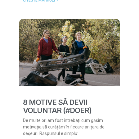
CITESTE MAI MULT >
8 MOTIVE SĂ DEVII
VOLUNTAR (#DOER)
De multe ori am fost întrebați cum găsim
motivația să curățăm în fiecare an țara de
deșeuri. Răspunsul e simplu: