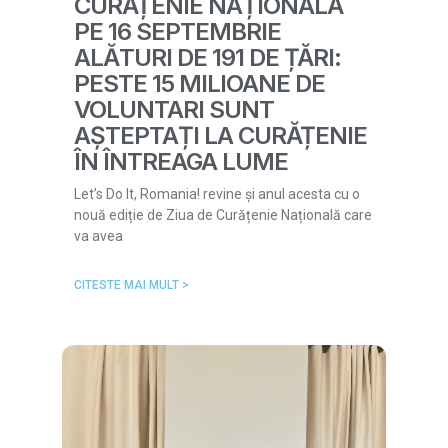
CURĂȚENIE NAȚIONALĂ
PE 16 SEPTEMBRIE
ALĂTURI DE 191 DE ȚĂRI:
PESTE 15 MILIOANE DE
VOLUNTARI SUNT
AȘTEPTAȚI LA CURĂȚENIE
ÎN ÎNTREAGA LUME
Let’s Do It, Romania! revine și anul acesta cu o
nouă ediție de Ziua de Curățenie Națională care
va avea
CITESTE MAI MULT >