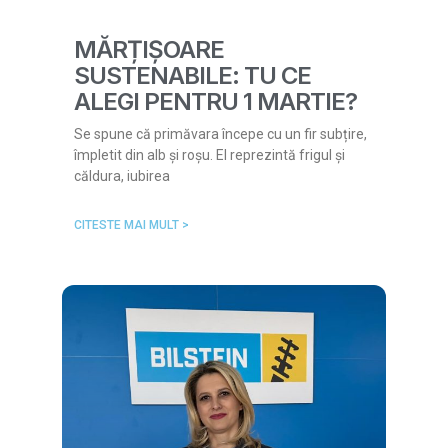
MĂRȚIȘOARE
SUSTENABILE: TU CE
ALEGI PENTRU 1 MARTIE?
Se spune că primăvara începe cu un fir subțire,
împletit din alb și roșu. El reprezintă frigul și
căldura, iubirea
CITESTE MAI MULT >