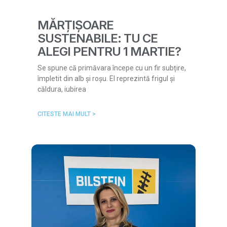
MĂRȚIȘOARE
SUSTENABILE: TU CE
ALEGI PENTRU 1 MARTIE?
Se spune că primăvara începe cu un fir subțire,
împletit din alb și roșu. El reprezintă frigul și
căldura, iubirea
CITESTE MAI MULT >