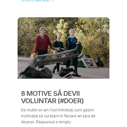
CITESTE MAI MULT >
8 MOTIVE SĂ DEVII
VOLUNTAR (#DOER)
De multe ori am fost întrebați cum găsim
motivația să curățăm în fiecare an țara de
deșeuri. Răspunsul e simplu: