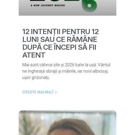
12 INTENȚII PENTRU 12
LUNI SAU CE RĂMÂNE
DUPĂ CE ÎNCEPI SĂ FII
ATENT
Mai sunt câteva zile și 2026 bate la ușă. Vântul
ne îngheață obrajii și mâinile, iar norii albicioși,
ușor grizonați,
CITESTE MAI MULT >