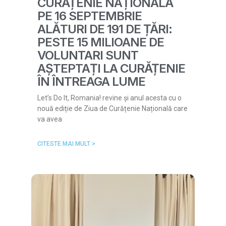
CURĂȚENIE NAȚIONALĂ
PE 16 SEPTEMBRIE
ALĂTURI DE 191 DE ȚĂRI:
PESTE 15 MILIOANE DE
VOLUNTARI SUNT
AȘTEPTAȚI LA CURĂȚENIE
ÎN ÎNTREAGA LUME
Let’s Do It, Romania! revine și anul acesta cu o
nouă ediție de Ziua de Curățenie Națională care
va avea
CITESTE MAI MULT >