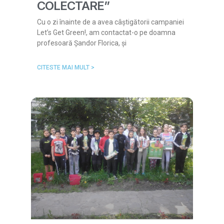
COLECTARE”
Cu o zi înainte de a avea câștigătorii campaniei
Let’s Get Green!, am contactat-o pe doamna
profesoară Șandor Florica, și
CITESTE MAI MULT >