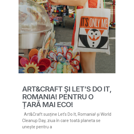
ART&CRAFT ȘI LET’S DO IT,
ROMANIA! PENTRU O
ȚARĂ MAI ECO!
Art&Craft susține Let’s Do It, Romania! și World
Cleanup Day, ziua în care toată planeta se
unește pentru a