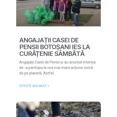
ANGAJAȚII CASEI DE
PENSII BOTOȘANI IES LA
CURĂȚENIE SÂMBĂTĂ
Angajații Casei de Pensii și-au anunțat intenția
de -a participa la cea mai mare acțiune civică
de pe planetă. Astfel,
CITESTE MAI MULT >