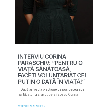
INTERVIU CORINA
PARASCHIV: “PENTRU O
VIAȚĂ SĂNĂTOASĂ,
FACEȚI VOLUNTARIAT CEL
PUTIN O DATĂ ÎN VIAȚĂ!”
Dacă ai fost la o acțiune de pus deșeuri pe
hartă, atunci ai avut de-a face cu Corina
CITESTE MAI MULT >