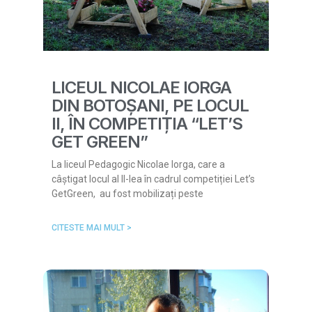
LICEUL NICOLAE IORGA
DIN BOTOȘANI, PE LOCUL
II, ÎN COMPETIȚIA “LET’S
GET GREEN”
La liceul Pedagogic Nicolae Iorga, care a
câștigat locul al II-lea în cadrul competiției Let’s
GetGreen, au fost mobilizați peste
CITESTE MAI MULT >