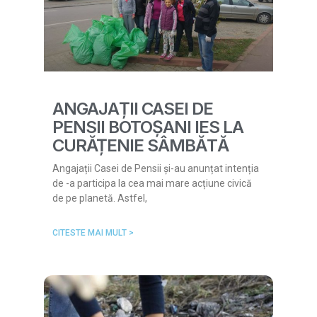
ANGAJAȚII CASEI DE
PENSII BOTOȘANI IES LA
CURĂȚENIE SÂMBĂTĂ
Angajații Casei de Pensii și-au anunțat intenția
de -a participa la cea mai mare acțiune civică
de pe planetă. Astfel,
CITESTE MAI MULT >