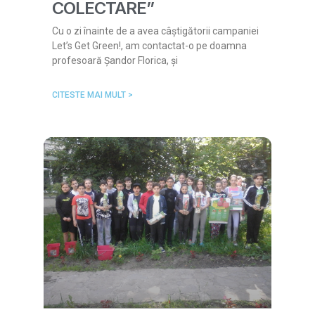
COLECTARE”
Cu o zi înainte de a avea câștigătorii campaniei
Let’s Get Green!, am contactat-o pe doamna
profesoară Șandor Florica, și
CITESTE MAI MULT >