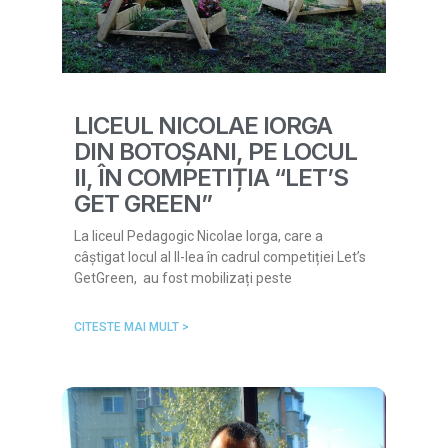
LICEUL NICOLAE IORGA
DIN BOTOȘANI, PE LOCUL
II, ÎN COMPETIȚIA “LET’S
GET GREEN”
La liceul Pedagogic Nicolae Iorga, care a
câștigat locul al II-lea în cadrul competiției Let’s
GetGreen, au fost mobilizați peste
CITESTE MAI MULT >