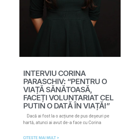
INTERVIU CORINA
PARASCHIV: “PENTRU O
VIAȚĂ SĂNĂTOASĂ,
FACEȚI VOLUNTARIAT CEL
PUTIN O DATĂ ÎN VIAȚĂ!”
Dacă ai fost la o acțiune de pus deșeuri pe
hartă, atunci ai avut de-a face cu Corina
CITESTE MAI MULT >