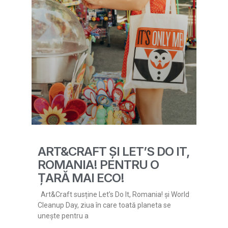
ART&CRAFT ȘI LET’S DO IT,
ROMANIA! PENTRU O
ȚARĂ MAI ECO!
Art&Craft susține Let’s Do It, Romania! și World
Cleanup Day, ziua în care toată planeta se
unește pentru a