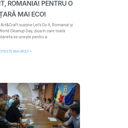
IT, ROMANIA! PENTRU O
ȚARĂ MAI ECO!
Art&Craft susține Let’s Do It, Romania! și
World Cleanup Day, ziua în care toată
planeta se unește pentru a
CITESTE MAI MULT >