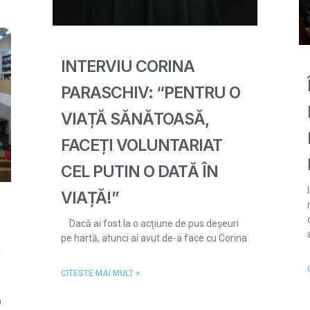
INTERVIU CORINA
PARASCHIV: “PENTRU O
VIAȚĂ SĂNĂTOASĂ,
FACEȚI VOLUNTARIAT
CEL PUTIN O DATĂ ÎN
VIAȚĂ!”
Dacă ai fost la o acțiune de pus deșeuri
pe hartă, atunci ai avut de-a face cu Corina
,
CITESTE MAI MULT >
a