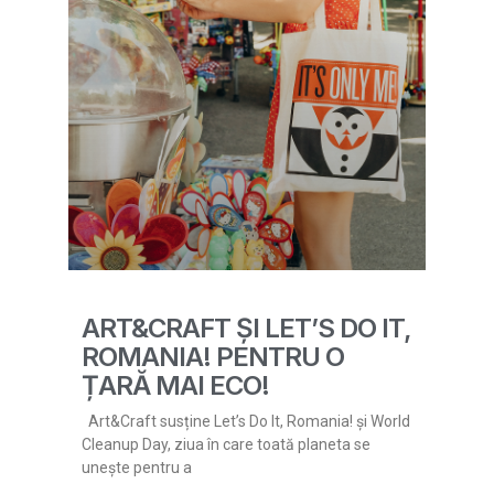
ART&CRAFT ȘI LET’S DO IT,
ROMANIA! PENTRU O
ȚARĂ MAI ECO!
Art&Craft susține Let’s Do It, Romania! și World
Cleanup Day, ziua în care toată planeta se
unește pentru a