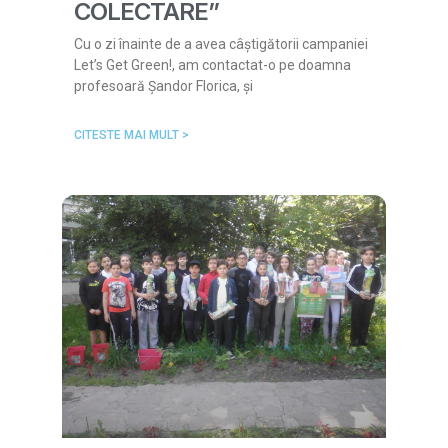
COLECTARE”
Cu o zi înainte de a avea câștigătorii campaniei
Let’s Get Green!, am contactat-o pe doamna
profesoară Șandor Florica, și
CITESTE MAI MULT >