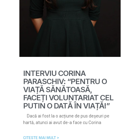
INTERVIU CORINA
PARASCHIV: “PENTRU O
VIAȚĂ SĂNĂTOASĂ,
FACEȚI VOLUNTARIAT CEL
PUTIN O DATĂ ÎN VIAȚĂ!”
Dacă ai fost la o acțiune de pus deșeuri pe
hartă, atunci ai avut de-a face cu Corina
CITESTE MAI MULT >