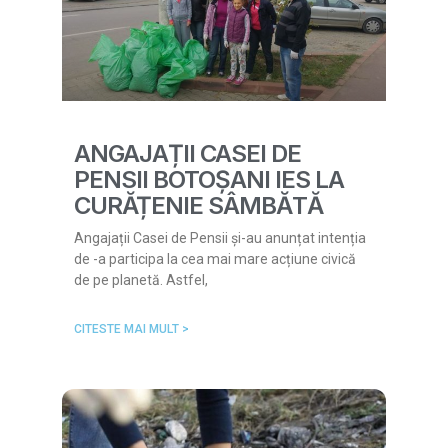
ANGAJAȚII CASEI DE
PENSII BOTOȘANI IES LA
CURĂȚENIE SÂMBĂTĂ
Angajații Casei de Pensii și-au anunțat intenția
de -a participa la cea mai mare acțiune civică
de pe planetă. Astfel,
CITESTE MAI MULT >