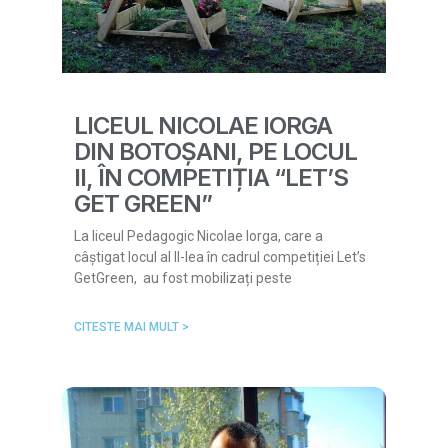
LICEUL NICOLAE IORGA
DIN BOTOȘANI, PE LOCUL
II, ÎN COMPETIȚIA “LET’S
GET GREEN”
La liceul Pedagogic Nicolae Iorga, care a
câștigat locul al II-lea în cadrul competiției Let’s
GetGreen, au fost mobilizați peste
CITESTE MAI MULT >