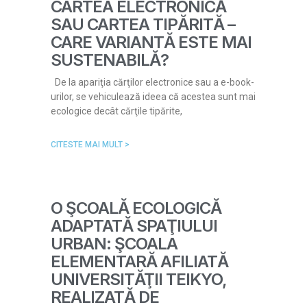
CARTEA ELECTRONICĂ
SAU CARTEA TIPĂRITĂ –
CARE VARIANTĂ ESTE MAI
SUSTENABILĂ?
De la apariţia cărţilor electronice sau a e-book-
urilor, se vehiculează ideea că acestea sunt mai
ecologice decât cărţile tipărite,
CITESTE MAI MULT >
O ŞCOALĂ ECOLOGICĂ
ADAPTATĂ SPAŢIULUI
URBAN: ŞCOALA
ELEMENTARĂ AFILIATĂ
UNIVERSITĂŢII TEIKYO,
REALIZATĂ DE