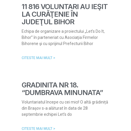
11 816 VOLUNTARI AU IEŞIT
LA CURĂŢENIE ÎN
JUDEŢUL BIHOR
Echipa de organizare a proiectului „Let’s Do It,
Bihor” în parteneriat cu Asociaţia Firmelor
Bihorene şi cu sprijinul Prefecturii Bihor
CITESTE MAI MULT >
GRADINITA NR 18.
“DUMBRAVA MINUNATA”
Voluntariatul începe cu cei mici! O altă grădiniță
din Brașov s-a alăturat în data de 28
septembrie echipei Let’s do
CITESTE MAI MULT >