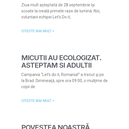
Ziua mult așteptată de 28 septembrie își
scoate la iveală primele raze de lumină. Noi,
voluntarii echipei Let’s Do it,
CITESTE MAI MULT >
MICUTII AU ECOLOGIZAT.
ASTEPTAM SI ADULTII
Campania “Let’s do it, Romania!” a trecut şi pe
la Brad. Dimineaţă, spre ora 09:00, o mulţime de
copii de
CITESTE MAI MULT >
POVESTEA NOASTRǍ