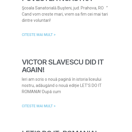
Şcoala Sanatorialǎ Buşteni, jud. Prahova, RO ”
Cand vom creste mari, vrem sa fim cei mai tari
dintre voluntari!
CITESTE MAI MULT >
VICTOR SLAVESCU DID IT
AGAIN!
Ieri am scris o nouă pagină ȋn istoria liceului
nostru, adăugȃnd o nouă ediție LET’S DO IT
ROMANIA! După cum
CITESTE MAI MULT >