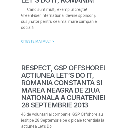
LET’S DO IT, ROMANIA!
Când sunt mulţi, exemplul creşte!
GreenFiber International devine sponsor și
susținător pentru cea mai mare campanie
socială
CITESTE MAI MULT >
RESPECT, GSP OFFSHORE!
ACTIUNEA LET’S DO IT,
ROMANIA CONSTANTA SI
MAREA NEAGRA DE ZIUA
NATIONALA A CURATENIEI
28 SEPTEMBRIE 2013
46 de voluntari ai companiei GSP Offshore au
iesit pe 28 Septembrie pe o ploaie torentiala la
actiunea Let’s Do