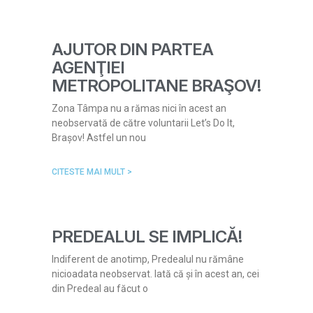
AJUTOR DIN PARTEA
AGENŢIEI
METROPOLITANE BRAŞOV!
Zona Tâmpa nu a rămas nici în acest an
neobservată de către voluntarii Let’s Do It,
Brașov! Astfel un nou
CITESTE MAI MULT >
PREDEALUL SE IMPLICĂ!
Indiferent de anotimp, Predealul nu rămâne
nicioadata neobservat. Iată că și în acest an, cei
din Predeal au făcut o