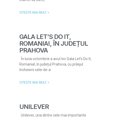
CITESTE MAI MULT >
GALA LET’S DO IT,
ROMANIA!, ÎN JUDEȚUL
PRAHOVA
Ȋn luna octombrie a avut loc Gala Let’s Do It,
Romania!, în județul Prahova, cu prilejul
încheierii celei de-a
CITESTE MAI MULT >
UNILEVER
Unilever, una dintre cele mai importante