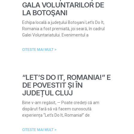
GALA VOLUNTARILOR DE
LA BOTOŞANI
Echipa locală a judeţului Botoşani Let’s Do It,
Romania a fost premiată, joi seară, în cadrul
Galei Voluntariatului. Evenimentul a
CITESTE MAI MULT >
“LET’S DO IT, ROMANIA!” E
DE POVESTIT ȘI ÎN
JUDEȚUL CLUJ
Bine v-am regăsit, — Poate credeți că am
dispărut fară să vă facem cunoscută
experiența “Let’s Do It, Romania!” de
CITESTE MAI MULT >