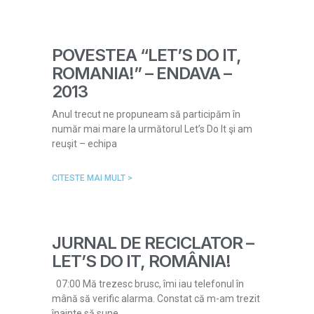
POVESTEA “LET’S DO IT,
ROMANIA!” – ENDAVA –
2013
Anul trecut ne propuneam să participăm în
număr mai mare la următorul Let’s Do It şi am
reuşit – echipa
CITESTE MAI MULT >
JURNAL DE RECICLATOR –
LET’S DO IT, ROMÂNIA!
07:00 Mă trezesc brusc, îmi iau telefonul în
mână să verific alarma. Constat că m-am trezit
înainte să sune,