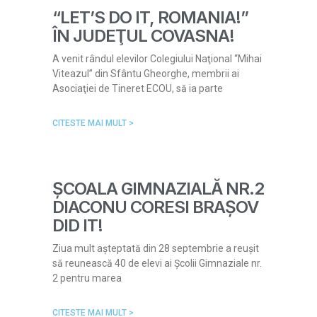
“LET’S DO IT, ROMANIA!”
ÎN JUDEŢUL COVASNA!
A venit rândul elevilor Colegiului Naţional “Mihai
Viteazul” din Sfântu Gheorghe, membrii ai
Asociaţiei de Tineret ECOU, să ia parte
CITESTE MAI MULT >
ȘCOALA GIMNAZIALĂ NR.2
DIACONU CORESI BRAȘOV
DID IT!
Ziua mult așteptată din 28 septembrie a reușit
să reunească 40 de elevi ai Școlii Gimnaziale nr.
2 pentru marea
CITESTE MAI MULT >