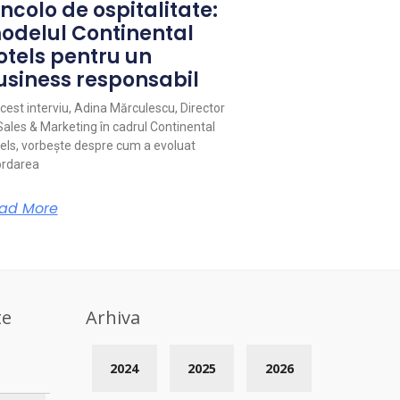
ncolo de ospitalitate:
odelul Continental
otels pentru un
usiness responsabil
acest interviu, Adina Mărculescu, Director
Sales & Marketing în cadrul Continental
els, vorbește despre cum a evoluat
rdarea
ad More
te
Arhiva
2024
2025
2026