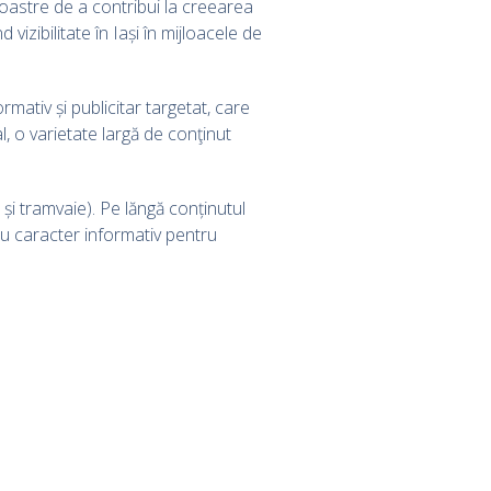
astre de a contribui la creearea
d vizibilitate în Iași în mijloacele de
mativ și publicitar targetat, care
l, o varietate largă de conţinut
și tramvaie). Pe lăngă conținutul
cu caracter informativ pentru