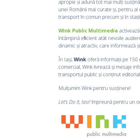
apropie și adună tot mai mulți susțină
unei Românii mai curate și, pentru al 
transport în comun precum și în stați
Wink Public Multimedia
activează 
întâmpină eﬁcient atât nevoile audiențe
dinamic și atractiv, care informează ș
În Iași,
Wink
oferă informații pe 150 
comercial, Wink livrează și mesaje in
transportul public și conținut editoria
Mulțumim Wink pentru susținere!
Let’s Do It, Iasi!
împreună pentru un or