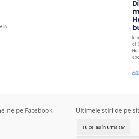
Di
m
H
b
e în
În 
of 
Hot
abo
Re
ne-ne pe Facebook
Ultimele stiri de pe si
Tu ce lași în urma ta?