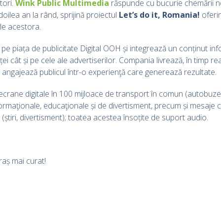
tori.
Wink Public Multimedia
răspunde cu bucurie chemării no
doilea an la rând, sprijină proiectul
Let’s do it, Romania!
oferin
ile acestora.
pe piața de publicitate Digital OOH și integrează un conținut infor
i cât și pe cele ale advertiserilor. Compania livrează, în timp rea
i angajează publicul într-o experienţă care generează rezultate.
ecrane digitale în 100 mijloace de transport în comun (autobuze 
formaţionale, educaţionale și de divertisment, precum și mesaje 
l (știri, divertisment); toatea acestea însoțite de suport audio.
aș mai curat!