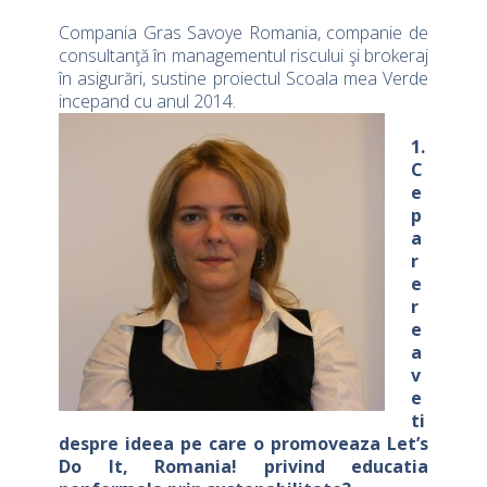
Compania Gras Savoye Romania, companie de
consultanţă în managementul riscului şi brokeraj
în asigurări, sustine proiectul Scoala mea Verde
incepand cu anul 2014.
1.
C
e
p
a
r
e
r
e
a
v
e
ti
despre ideea pe care o promoveaza Let’s
Do It, Romania! privind educatia