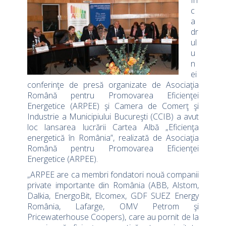
În
c
a
dr
ul
u
n
ei
conferinţe de presă organizate de Asociaţia
Română pentru Promovarea Eficienţei
Energetice (ARPEE) şi Camera de Comerţ şi
Industrie a Municipiului Bucureşti (CCIB) a avut
loc lansarea lucrării Cartea Albă „Eficienţa
energetică în România”, realizată de Asociaţia
Română pentru Promovarea Eficienţei
Energetice (ARPEE).
„ARPEE are ca membri fondatori nouă companii
private importante din România (ABB, Alstom,
Dalkia, EnergoBit, Elcomex, GDF SUEZ Energy
România, Lafarge, OMV Petrom şi
Pricewaterhouse Coopers), care au pornit de la