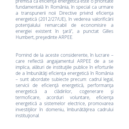
premisa că eficienţa energetică este o prioritate
fundamentală în România, în special ca urmare
a transpunerii noii Directive privind eficienţa
energetică (2012/27/UE), în vederea valorificării
potenţialului remarcabil de economisire a
energiei existent în ţară”, a punctat Gilles
Humbert, preşedinte ARPEE.
Pornind de la aceste considerente, în lucrare –
care reflectă angajamentul ARPEE de a se
implica, alături de instituţiile publice în eforturile
de a îmbunătăţi eficienţa energetică în România
– sunt abordate subiecte precum: cadrul legal,
servicii de eficienţă energetică, performanţa
energetică a clădirilor, cogenerare şi
termoficare, acorduri voluntare, eficienţa
energetică a sistemelor electrice, promovarea
investiţiilor în domeniu, îmbunătăţirea cadrului
instituţional.