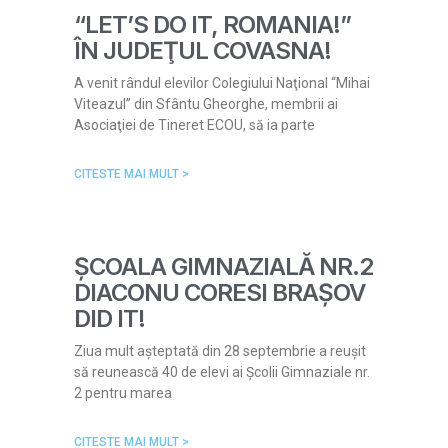
“LET’S DO IT, ROMANIA!”
ÎN JUDEŢUL COVASNA!
A venit rândul elevilor Colegiului Naţional “Mihai
Viteazul” din Sfântu Gheorghe, membrii ai
Asociaţiei de Tineret ECOU, să ia parte
CITESTE MAI MULT >
ȘCOALA GIMNAZIALĂ NR.2
DIACONU CORESI BRAȘOV
DID IT!
Ziua mult așteptată din 28 septembrie a reușit
să reunească 40 de elevi ai Școlii Gimnaziale nr.
2 pentru marea
CITESTE MAI MULT >