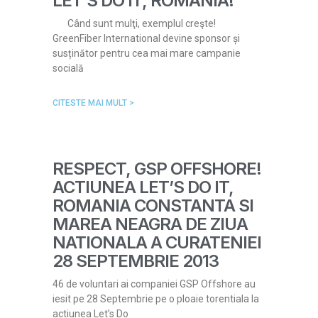
LET’S DO IT, ROMANIA!
Când sunt mulţi, exemplul creşte!
GreenFiber International devine sponsor și
susținător pentru cea mai mare campanie
socială
CITESTE MAI MULT >
RESPECT, GSP OFFSHORE!
ACTIUNEA LET’S DO IT,
ROMANIA CONSTANTA SI
MAREA NEAGRA DE ZIUA
NATIONALA A CURATENIEI
28 SEPTEMBRIE 2013
46 de voluntari ai companiei GSP Offshore au
iesit pe 28 Septembrie pe o ploaie torentiala la
actiunea Let’s Do