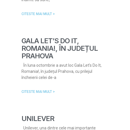
CITESTE MAI MULT >
GALA LET’S DO IT,
ROMANIA!, ÎN JUDEȚUL
PRAHOVA
Ȋn luna octombrie a avut loc Gala Let’s Do It,
Romania!, în județul Prahova, cu prilejul
încheierii celei de-a
CITESTE MAI MULT >
UNILEVER
Unilever, una dintre cele mai importante