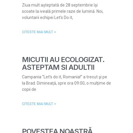
Ziua mult așteptată de 28 septembrie își
scoate la iveală primele raze de lumină. Noi,
voluntarii echipei Let’s Do it,
CITESTE MAI MULT >
MICUTII AU ECOLOGIZAT.
ASTEPTAM SI ADULTII
Campania “Let’s do it, Romania!” a trecut şi pe
la Brad. Dimineaţă, spre ora 09:00, o mulţime de
copii de
CITESTE MAI MULT >
POVESTEA NOASTRǍ