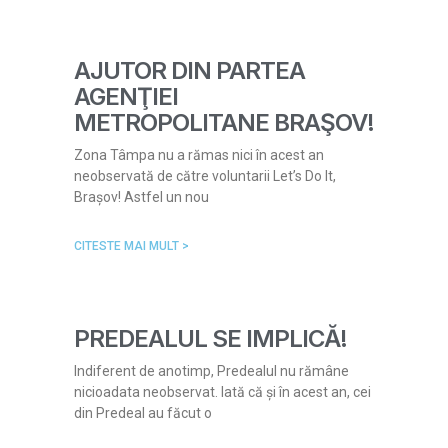
AJUTOR DIN PARTEA
AGENŢIEI
METROPOLITANE BRAŞOV!
Zona Tâmpa nu a rămas nici în acest an
neobservată de către voluntarii Let’s Do It,
Brașov! Astfel un nou
CITESTE MAI MULT >
PREDEALUL SE IMPLICĂ!
Indiferent de anotimp, Predealul nu rămâne
nicioadata neobservat. Iată că și în acest an, cei
din Predeal au făcut o