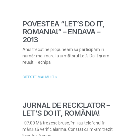
POVESTEA “LET’S DO IT,
ROMANIA!” – ENDAVA –
2013
Anul trecut ne propuneam să participăm în
număr mai mare la următorul Let’s Do It şi am
reuşit – echipa
CITESTE MAI MULT >
JURNAL DE RECICLATOR –
LET’S DO IT, ROMÂNIA!
07:00 Mă trezesc brusc, îmi iau telefonul în
mână să verific alarma. Constat că m-am trezit
înainte să sune,