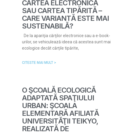
CARTEA ELECTRONICĂ
SAU CARTEA TIPĂRITĂ –
CARE VARIANTĂ ESTE MAI
SUSTENABILĂ?
De la apariţia cărţilor electronice sau a e-book-
urilor, se vehiculează ideea că acestea sunt mai
ecologice decât cărţile tipărite,
CITESTE MAI MULT >
O ŞCOALĂ ECOLOGICĂ
ADAPTATĂ SPAŢIULUI
URBAN: ŞCOALA
ELEMENTARĂ AFILIATĂ
UNIVERSITĂŢII TEIKYO,
REALIZATĂ DE