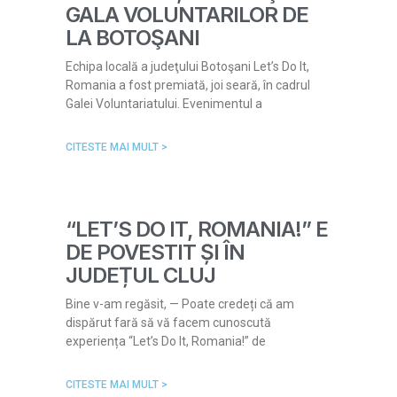
GALA VOLUNTARILOR DE
LA BOTOŞANI
Echipa locală a judeţului Botoşani Let’s Do It,
Romania a fost premiată, joi seară, în cadrul
Galei Voluntariatului. Evenimentul a
CITESTE MAI MULT >
“LET’S DO IT, ROMANIA!” E
DE POVESTIT ȘI ÎN
JUDEȚUL CLUJ
Bine v-am regăsit, — Poate credeți că am
dispărut fară să vă facem cunoscută
experiența “Let’s Do It, Romania!” de
CITESTE MAI MULT >