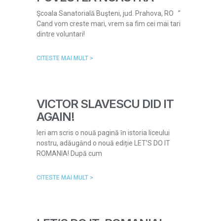
Şcoala Sanatorialǎ Buşteni, jud. Prahova, RO ”
Cand vom creste mari, vrem sa fim cei mai tari
dintre voluntari!
CITESTE MAI MULT >
VICTOR SLAVESCU DID IT
AGAIN!
Ieri am scris o nouă pagină ȋn istoria liceului
nostru, adăugȃnd o nouă ediție LET’S DO IT
ROMANIA! După cum
CITESTE MAI MULT >