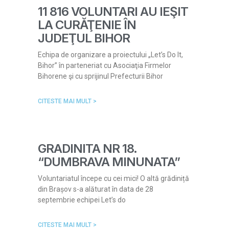
11 816 VOLUNTARI AU IEŞIT
LA CURĂŢENIE ÎN
JUDEŢUL BIHOR
Echipa de organizare a proiectului „Let’s Do It,
Bihor” în parteneriat cu Asociaţia Firmelor
Bihorene şi cu sprijinul Prefecturii Bihor
CITESTE MAI MULT >
GRADINITA NR 18.
“DUMBRAVA MINUNATA”
Voluntariatul începe cu cei mici! O altă grădiniță
din Brașov s-a alăturat în data de 28
septembrie echipei Let’s do
CITESTE MAI MULT >