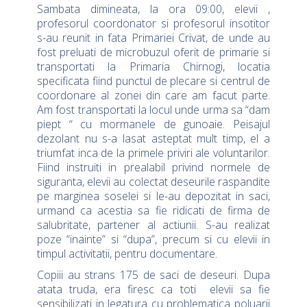
Sambata dimineata, la ora 09:00, elevii ,
profesorul coordonator si profesorul insotitor
s-au reunit in fata Primariei Crivat, de unde au
fost preluati de microbuzul oferit de primarie si
transportati la Primaria Chirnogi, locatia
specificata fiind punctul de plecare si centrul de
coordonare al zonei din care am facut parte.
Am fost transportati la locul unde urma sa “dam
piept “ cu mormanele de gunoaie. Peisajul
dezolant nu s-a lasat asteptat mult timp, el a
triumfat inca de la primele priviri ale voluntarilor.
Fiind instruiti in prealabil privind normele de
siguranta, elevii au colectat deseurile raspandite
pe marginea soselei si le-au depozitat in saci,
urmand ca acestia sa fie ridicati de firma de
salubritate, partener al actiunii. S-au realizat
poze “inainte” si “dupa”, precum si cu elevii in
timpul activitatii, pentru documentare.
Copiii au strans 175 de saci de deseuri. Dupa
atata truda, era firesc ca toti elevii sa fie
sensibilizati in legatura cu problematica poluarii