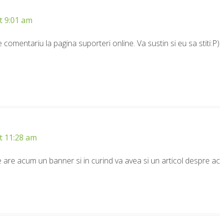
t 9:01 am
e comentariu la pagina suporteri online. Va sustin si eu sa stiti:P)
t 11:28 am
e are acum un banner si in curind va avea si un articol despre ac