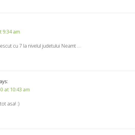
t 9:34 am
scut cu 7 la nivelul judetului Neamt …
ays:
0 at 10:43 am
tot asa! :)