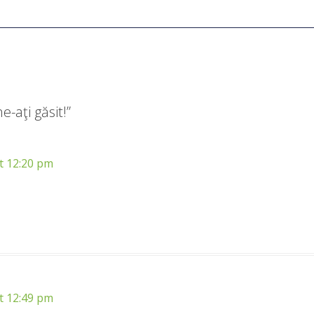
e-aţi găsit!
”
t 12:20 pm
t 12:49 pm