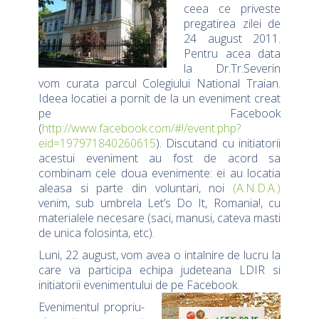
ceea ce priveste
pregatirea zilei de
24 august 2011.
Pentru acea data
la Dr.Tr.Severin
vom curata parcul Colegiului National Traian.
Ideea locatiei a pornit de la un eveniment creat
pe Facebook
(
http://www.facebook.com/#!/event.php?
eid=197971840260615
). Discutand cu initiatorii
acestui eveniment au fost de acord sa
combinam cele doua evenimente: ei au locatia
aleasa si parte din voluntari, noi
(A.N.D.A.)
venim, sub umbrela Let’s Do It, Romania!, cu
materialele necesare (saci, manusi, cateva masti
de unica folosinta, etc).
Luni, 22 august, vom avea o intalnire de lucru la
care va participa echipa judeteana LDIR si
initiatorii evenimentului de pe Facebook.
Evenimentul propriu-