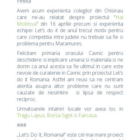
Pintea
Avem acum experienta colegilor din Chisinau
care ne-au relatat despre proiectul “
Hai
Moldova
” din 16 aprilie precum si experienta
echipei Let’s do it de anul trecut motiv pentru
care competitia intre judete nu trebuie sa fie o
problema pentru Maramures.
Felicitam primaria orasului Cavnic pentru
deschidere si implicare umana si materiala si ne
dorim ca anul acesta sa fie ultimul in care este
nevoie de curatenie in Cavnic prin proiectul Let’s
do it Romania. Astfel am reusi sa ne centram
atentia asupra altor probleme care nu sunt
cauzate de nesimtire si lipsa de respect
reciproc.
Urmatoarele intalniri locale vor avea loc in
Tragu Lapus, Borsa Siget si Farcasa
.
###
„Let’s Do It, Romania!” este cel mai mare proiect