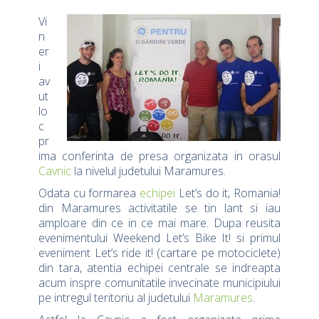
Vi
n
er
i
av
ut
lo
c
pr
ima conferinta de presa organizata in orasul
Cavnic
la nivelul judetului Maramures.
Odata cu formarea
echipei
Let’s do it, Romania!
din Maramures activitatile se tin lant si iau
amploare din ce in ce mai mare. Dupa reusita
evenimentului Weekend Let’s Bike It! si primul
eveniment Let’s ride it! (cartare pe motociclete)
din tara, atentia echipei centrale se indreapta
acum inspre comunitatile invecinate municipiului
pe intregul teritoriu al judetului
Maramures
.