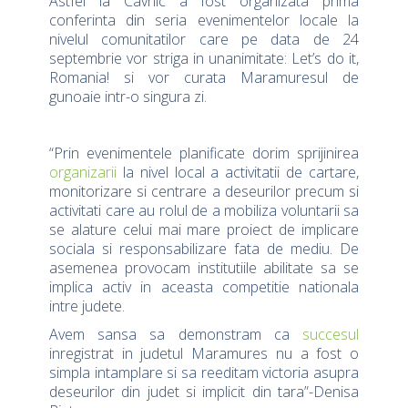
Astfel la Cavnic a fost organizata prima
conferinta din seria evenimentelor locale la
nivelul comunitatilor care pe data de 24
septembrie vor striga in unanimitate: Let’s do it,
Romania! si vor curata Maramuresul de
gunoaie intr-o singura zi.
“Prin evenimentele planificate dorim sprijinirea
organizarii
la nivel local a activitatii de cartare,
monitorizare si centrare a deseurilor precum si
activitati care au rolul de a mobiliza voluntarii sa
se alature celui mai mare proiect de implicare
sociala si responsabilizare fata de mediu. De
asemenea provocam institutiile abilitate sa se
implica activ in aceasta competitie nationala
intre judete.
Avem sansa sa demonstram ca
succesul
inregistrat in judetul Maramures nu a fost o
simpla intamplare si sa reeditam victoria asupra
deseurilor din judet si implicit din tara”-Denisa