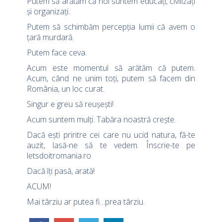
Putem să arătăm că noi suntem educaţi, civilizaţi
şi organizaţi.
Putem să schimbăm percepţia lumii că avem o
ţară murdară.
Putem face ceva.
Acum este momentul să arătăm că putem.
Acum, când ne unim toţi, putem să facem din
România, un loc curat.
Singur e greu să reuşeşti!
Acum suntem mulţi. Tabăra noastră creşte.
Dacă eşti printre cei care nu ucid natura, fă-te
auzit, lasă-ne să te vedem. Înscrie-te pe
letsdoitromania.ro
Dacă îţi pasă, arată!
ACUM!
Mai târziu ar putea fi…prea târziu.