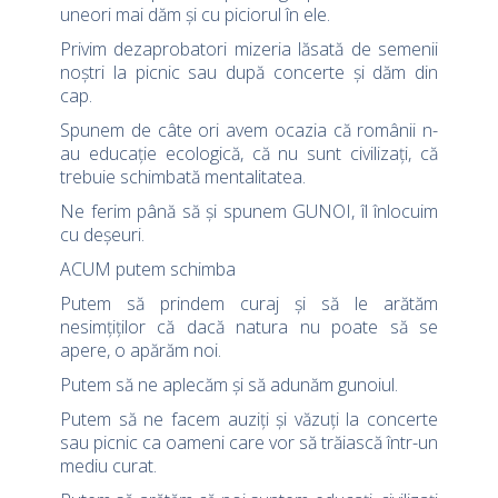
uneori mai dăm şi cu piciorul în ele.
Privim dezaprobatori mizeria lăsată de semenii
noştri la picnic sau după concerte şi dăm din
cap.
Spunem de câte ori avem ocazia că românii n-
au educaţie ecologică, că nu sunt civilizaţi, că
trebuie schimbată mentalitatea.
Ne ferim până să şi spunem GUNOI, îl înlocuim
cu deşeuri.
ACUM putem schimba
Putem să prindem curaj şi să le arătăm
nesimţiţilor că dacă natura nu poate să se
apere, o apărăm noi.
Putem să ne aplecăm şi să adunăm gunoiul.
Putem să ne facem auziţi şi văzuţi la concerte
sau picnic ca oameni care vor să trăiască într-un
mediu curat.