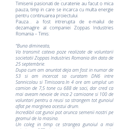
Timisenii pasionati de curatenie au facut o mica
pauza, timp in care se incarca cu multa energie
pentru continuarea proiectului.
Pauza… a fost intrerupta de e-mailul de
dezamagire al companiei Zoppas Industries
Romania – Timis:
“Buna dimineata,
Va transmit cateva poze realizate de voluntarii
societatii Zoppas Industries Romania din data de
25 septembrie.
Dupa cum am anuntat deja am fost in numar de
53 si am incercat sa curatam DN6 intre
Sannicolau si Timisoara.In 4 ore am umplut un
camion de 7,5 tone cu 688 de saci, dar cred ca
mai aveam nevoie de inca 2 camioane si 100 de
voluntari pentru a reusi sa strangem tot gunoiul
aflat pe marginea acestui drum.
Incredibil cat gunoi pot arunca semenii nostri pe
geamul de la masina.
Un coleg in timp ce strangea gunoiul a mai