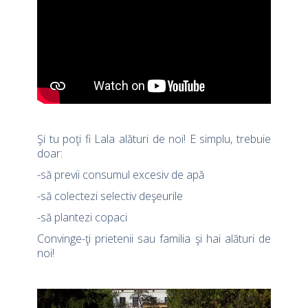
Şi tu poţi fi Lala alături de noi! E simplu, trebuie
doar:
-să previi consumul excesiv de apă
-să colectezi selectiv deşeurile
-să plantezi copaci
Convinge-ţi prietenii sau familia şi hai alături de
noi!