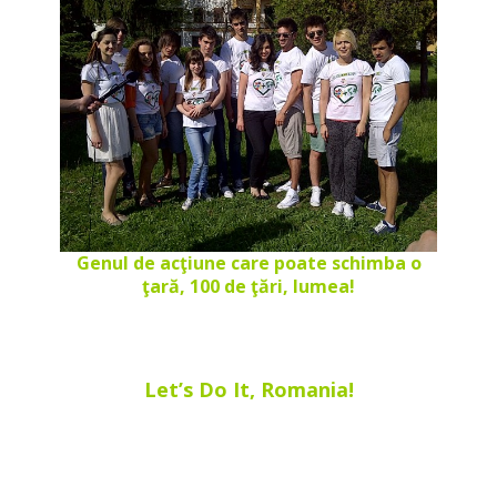
Genul de acţiune care poate schimba o
ţară, 100 de ţări, lumea!
Let’s Do It, Romania!