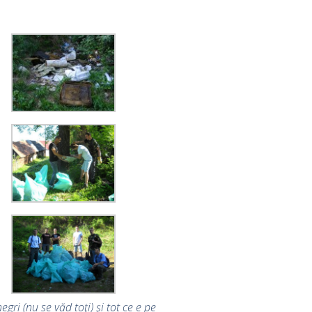
gri (nu se văd toţi) şi tot ce e pe