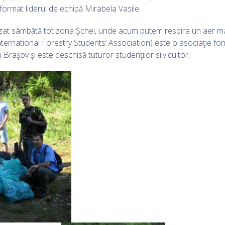
format liderul de echipă Mirabela Vasile.
zat sâmbătă tot zona Şchei, unde acum putem respira un aer mai
ternational Forestry Students’ Association) este o asociaţie form
n Braşov şi este deschisă tuturor studenţilor silvicultor.