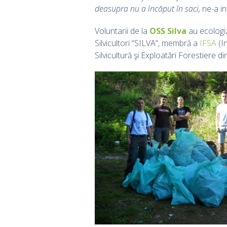
deasupra nu a încăput în saci,
ne-a in
Voluntarii de la
OSS Silva
au ecologi
Silvicultori “SILVA”, membră a
IFSA
(In
Silvicultură şi Exploatări Forestiere di