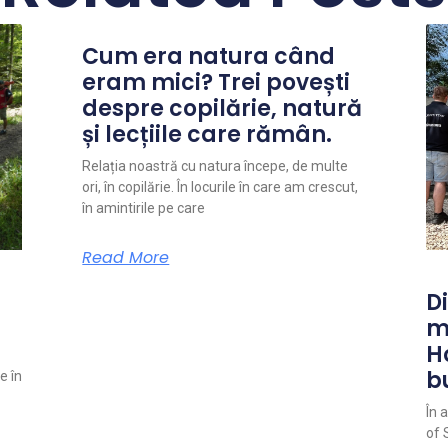
Cum era natura când
eram mici? Trei povești
despre copilărie, natură
și lecțiile care rămân.
Relația noastră cu natura începe, de multe
ori, în copilărie. În locurile în care am crescut,
în amintirile pe care
Read More
Di
m
H
b
e în
În 
of 