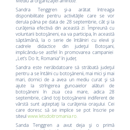
Mediu al organizaţiei amintite.
Sandra Tenggren şi-a arătat întreaga
disponibilitate pentru activităţile care se vor
derula pâna pe data de 28 septembrie, cât şi la
curăţenia efectivă din această zi. Împreună cu
voluntarii botoşăneni, ea va participa, în această
săptămână, la o serie de întâlniri cu elevii şi
cadrele didactice din judeţul Botoşani,
implicându-se astfel în promovarea campaniei
„Let’s Do It, Romania” în județ.
Sandra este nerăbdatoare să străbată judeţul
pentru a se întâlni cu botoşănenii, mai mici şi mai
mari, dornici de a avea un mediu curat şi să
ajute la strîngerea gunoaielor alături de
botoşăneni în ziua cea mare, adica 28
septembrie, când toţi botoşănenii indiferent de
vârstă sunt aşteptaţi la curăţenia oraşului. Cei
care doresc să se implice se pot înscrie pe
siteul
www.letsdoitromania.ro
.
Sanda Tenggren a avut deja şi o primă