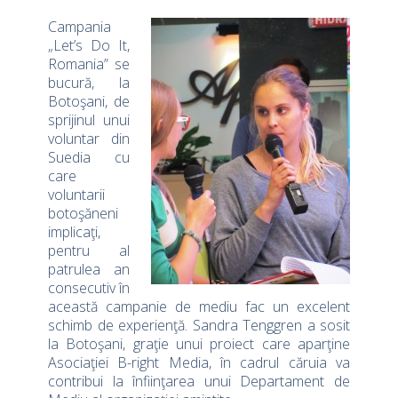
Campania
„Let’s Do It,
Romania” se
bucură, la
Botoşani, de
sprijinul unui
voluntar din
Suedia cu
care
voluntarii
botoşăneni
implicaţi,
pentru al
patrulea an
consecutiv în
această campanie de mediu fac un excelent
schimb de experienţă. Sandra Tenggren a sosit
la Botoşani, graţie unui proiect care aparţine
Asociaţiei B-right Media, în cadrul căruia va
contribui la înfiinţarea unui Departament de