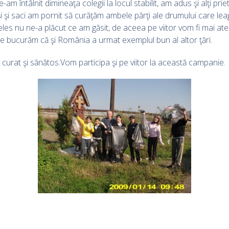
-am întâlnit dimineaţa colegii la locul stabilit, am adus şi alţi pri
şi saci am pornit să curăţăm ambele părţi ale drumului care leagă
es nu ne-a plăcut ce am găsit, de aceea pe viitor vom fi mai atenţ
i. Ne bucurăm că şi România a urmat exemplul bun al altor ţări.
urat şi sănătos.Vom participa şi pe viitor la această campanie.