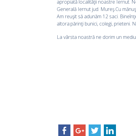
apropiată localităţii noastre Iernut. Ne
Generală Iernut jud. Mureş.Cu mănuşi 
Am reuşit să adunăm 12 saci. Bineînţel
altora:părinţi bunici, colegi, prieten
La vârsta noastră ne dorim un mediu c