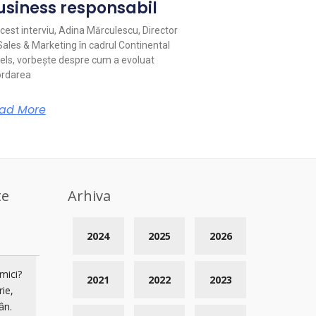
usiness responsabil
acest interviu, Adina Mărculescu, Director
Sales & Marketing în cadrul Continental
els, vorbește despre cum a evoluat
rdarea
ad More
te
Arhiva
2024
2025
2026
mici?
2021
2022
2023
rie,
ân.