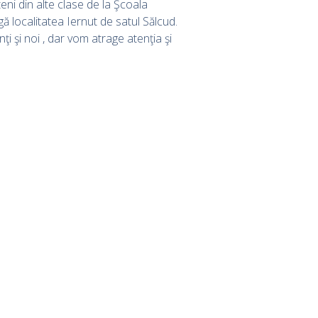
eteni din alte clase de la Şcoala
 localitatea Iernut de satul Sălcud.
i şi noi , dar vom atrage atenţia şi