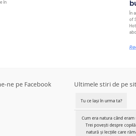
b
e în
În 
of 
Hot
abo
Re
ne-ne pe Facebook
Ultimele stiri de pe si
Tu ce lași în urma ta?
Cum era natura când eram 
Trei povești despre copilă
natură și lecțiile care răm