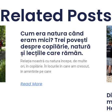
Related Posts
Cum era natura când
eram mici? Trei povești
despre copilărie, natură
și lecțiile care rămân.
Relația noastră cu natura începe, de multe
ori, în copilărie. În locurile în care am crescut,
în amintirile pe care
Read More
Di
m
H