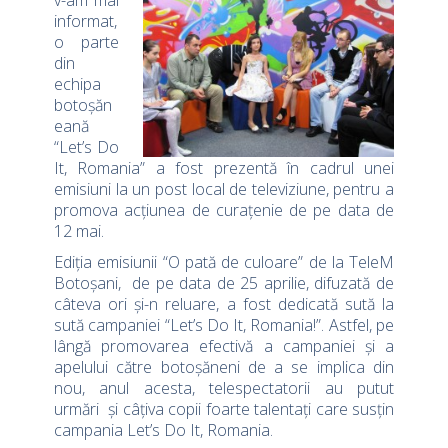
v-am mai
informat,
o parte
din
echipa
botoșăn
eană
“Let’s Do
It, Romania” a fost prezentă în cadrul unei
emisiuni la un post local de televiziune, pentru a
promova acțiunea de curațenie de pe data de
12 mai.
Ediția emisiunii “O pată de culoare” de la TeleM
Botoșani, de pe data de 25 aprilie, difuzată de
câteva ori și-n reluare, a fost dedicată sută la
sută campaniei “Let’s Do It, Romania!”. Astfel, pe
lângă promovarea efectivă a campaniei și a
apelului către botoșăneni de a se implica din
nou, anul acesta, telespectatorii au putut
urmări și câțiva copii foarte talentați care susțin
campania Let’s Do It, Romania.