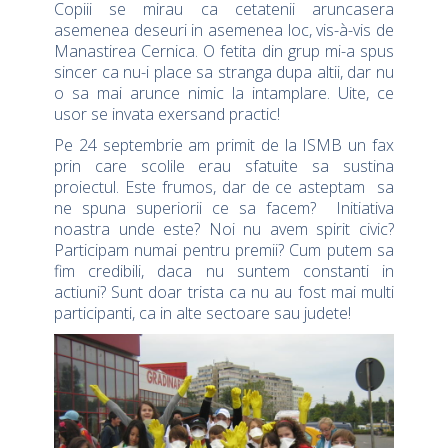
Copiii se mirau ca cetatenii aruncasera
asemenea deseuri in asemenea loc, vis-à-vis de
Manastirea Cernica. O fetita din grup mi-a spus
sincer ca nu-i place sa stranga dupa altii, dar nu
o sa mai arunce nimic la intamplare. Uite, ce
usor se invata exersand practic!
Pe 24 septembrie am primit de la ISMB un fax
prin care scolile erau sfatuite sa sustina
proiectul. Este frumos, dar de ce asteptam sa
ne spuna superiorii ce sa facem? Initiativa
noastra unde este? Noi nu avem spirit civic?
Participam numai pentru premii? Cum putem sa
fim credibili, daca nu suntem constanti in
actiuni? Sunt doar trista ca nu au fost mai multi
participanti, ca in alte sectoare sau judete!