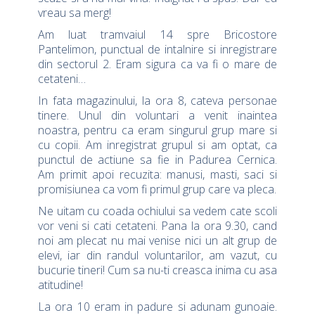
vreau sa merg!
Am luat tramvaiul 14 spre Bricostore
Pantelimon, punctual de intalnire si inregistrare
din sectorul 2. Eram sigura ca va fi o mare de
cetateni…
In fata magazinului, la ora 8, cateva personae
tinere. Unul din voluntari a venit inaintea
noastra, pentru ca eram singurul grup mare si
cu copii. Am inregistrat grupul si am optat, ca
punctul de actiune sa fie in Padurea Cernica.
Am primit apoi recuzita: manusi, masti, saci si
promisiunea ca vom fi primul grup care va pleca.
Ne uitam cu coada ochiului sa vedem cate scoli
vor veni si cati cetateni. Pana la ora 9.30, cand
noi am plecat nu mai venise nici un alt grup de
elevi, iar din randul voluntarilor, am vazut, cu
bucurie tineri! Cum sa nu-ti creasca inima cu asa
atitudine!
La ora 10 eram in padure si adunam gunoaie.