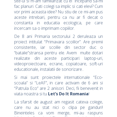
site-ul si m-am familiarizat cu el incepand sa-mi
fac planuri. Cati colegi sa implic si cati elevi? Cum
vor primi aceasta idee? Nu stiu de ce mi-am pus
aceste intrebari, pentru ca nu ar fi decat o
constanta in educatia ecologica, pe care
incercam sa o imprimam copiilor.
De 8 ani Primaria sectorului 2 deruleaza un
proiect intitulat “Primavara scolilor”. Are premii
consistente, iar scolile din sector duc o
“batalie”stransa pentru ele. Avem multe dotari
realizate din aceste participari: laptop-uri,
videoproiectoare, ecrane, copiatoare, soft-uri
educationale, instalatii de sonorizare..
Si mai sunt proiectele internationale “Eco-
scoala” si “LeAF”, in care activam de 6 ani si
“Patrula Eco” are 2 anisori. Deci, fii benevenit in
viata noastra si tu
Let’s Do It Romania
!
La sfarsit de august am regasit cateva colege,
care nu au stat nici o clipa pe ganduri!
Bineinteles ca vom merge, mi-au raspuns