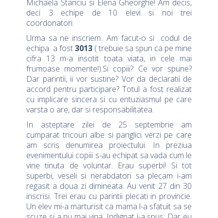
Michaela Stanciu si Elena Gheorghe! Am decis,
deci 3 echipe de 10 elevi si noi trei
coordonatori.
Urma sa ne inscriem.. Am facut-o si codul de
echipa a fost
3013
( trebuie sa spun ca pe mine
cifra 13 m-a insotit toata viata, in cele mai
frumoase momente!).Si copiii? Ce vor spune?
Dar parintii, ii vor sustine? Vor da declaratii de
accord pentru participare? Totul a fost realizat
cu implicare sincera si cu entuziasmul pe care
varsta o are, dar si responsabilitatea.
In asteptare zilei de 25 septembrie am
cumparat tricouri albe si panglici verzi pe care
am scris denumirea proiectului. In preziua
evenimentului copiii s-au echipat sa vada cum le
vine tinuta de voluntar. Erau superbi! Si tot
superbi, veseli si nerabdatori sa plecam i-am
regasit a doua zi dimineata. Au venit 27 din 30
inscrisi. Trei erau cu parintii plecati in provincie.
Un elev mi-a marturisit ca mama l-a sfatuit sa se
scuze si a nu mai vina. Indignat i-a spus: Dar eu