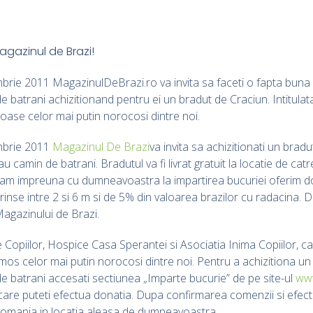
rie 2011 MagazinulDeBrazi.ro va invita sa faceti o fapta buna p
 batrani achizitionand pentru ei un bradut de Craciun. Intitulat
ase celor mai putin norocosi dintre noi.
mbrie 2011
Magazinul De Brazi
va invita sa achizitionati un brad
 camin de batrani. Bradutul va fi livrat gratuit la locatie de cat
ciam impreuna cu dumneavoastra la impartirea bucuriei oferim d
uprinse intre 2 si 6 m si de 5% din valoarea brazilor cu radacina.
Magazinului de Brazi.
 Copiilor, Hospice Casa Sperantei si Asociatia Inima Copiilor, c
os celor mai putin norocosi dintre noi. Pentru a achizitiona un 
e batrani accesati sectiunea „Imparte bucurie” de pe site-ul
www
are puteti efectua donatia. Dupa confirmarea comenzii si efectuare
 Romania in locatia aleasa de dumneavoastra.