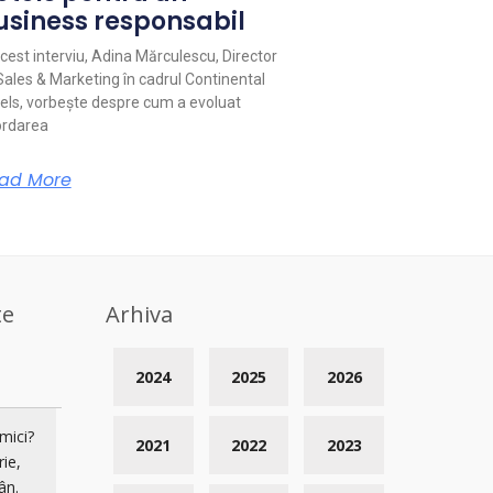
usiness responsabil
acest interviu, Adina Mărculescu, Director
Sales & Marketing în cadrul Continental
els, vorbește despre cum a evoluat
rdarea
ad More
te
Arhiva
2024
2025
2026
mici?
2021
2022
2023
rie,
ân.