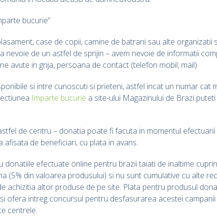
mparte bucurie”
asament, case de copii, camine de batrani sau alte organizatii si in
 nevoie de un astfel de sprijin – avem nevoie de informatii comp
e avute in grija, persoana de contact (telefon mobil, mail)
sponibile si intre cunoscuti si prieteni, astfel incat un numar c
 sectiunea
Imparte bucurie
a site-ului Magazinului de Brazi putet
stfel de centru – donatia poate fi facuta in momentul efectuari
sta afisata de beneficiari, cu plata in avans.
u donatiile efectuate online pentru brazii taiati de inaltime cupri
ina (5% din valoarea produsului) si nu sunt cumulative cu alte re
e achizitia altor produse de pe site. Plata pentru produsul dona
isi ofera intreg concursul pentru desfasurarea acestei campanii 
te centrele.