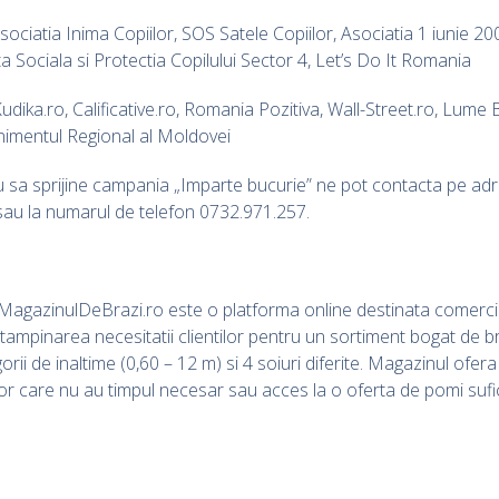
ciatia Inima Copiilor, SOS Satele Copiilor, Asociatia 1 iunie 200
a Sociala si Protectia Copilului Sector 4, Let’s Do It Romania
ika.ro, Calificative.ro, Romania Pozitiva, Wall-Street.ro, Lume
enimentul Regional al Moldovei
au sa sprijine campania „Imparte bucurie” ne pot contacta pe ad
au la numarul de telefon 0732.971.257.
MagazinulDeBrazi.ro este o platforma online destinata comercial
ntampinarea necesitatii clientilor pentru un sortiment bogat de bra
rii de inaltime (0,60 – 12 m) si 4 soiuri diferite. Magazinul ofera
r care nu au timpul necesar sau acces la o oferta de pomi sufici