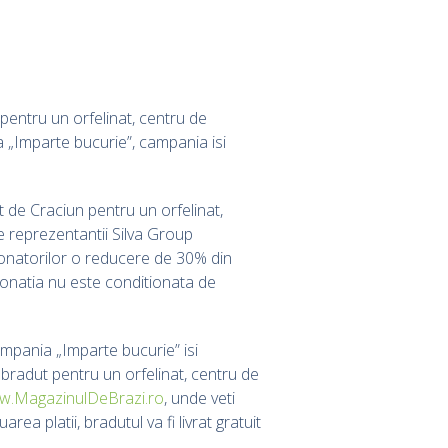
entru un orfelinat, centru de
a „Imparte bucurie”, campania isi
ut de Craciun pentru un orfelinat,
re reprezentantii Silva Group
onatorilor o reducere de 30% din
 Donatia nu este conditionata de
ampania „Imparte bucurie” isi
bradut pentru un orfelinat, centru de
.MagazinulDeBrazi.ro
, unde veti
a platii, bradutul va fi livrat gratuit