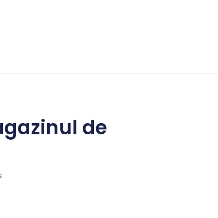
gazinul de
s