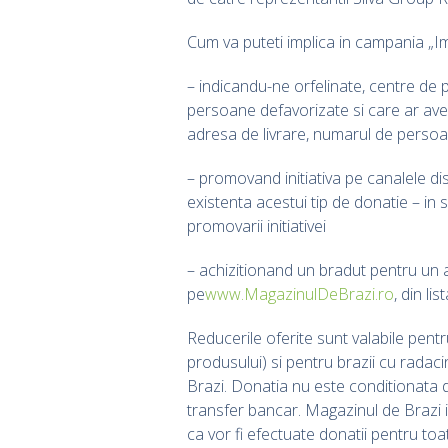
Cum va puteti implica in campania „I
– indicandu-ne orfelinate, centre de pl
persoane defavorizate si care ar avea
adresa de livrare, numarul de persoan
– promovand initiativa pe canalele di
existenta acestui tip de donatie – in
promovarii initiativei
– achizitionand un bradut pentru un a
pe
www.MagazinulDeBrazi.ro
, din li
Reducerile oferite sunt valabile pentr
produsului) si pentru brazii cu radac
Brazi. Donatia nu este conditionata d
transfer bancar. Magazinul de Brazi 
ca vor fi efectuate donatii pentru toa