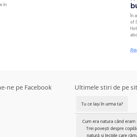
b
e în
În 
of 
Hot
abo
Re
ne-ne pe Facebook
Ultimele stiri de pe si
Tu ce lași în urma ta?
Cum era natura când eram 
Trei povești despre copilă
natură și lecțiile care răm