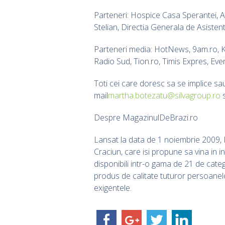
Parteneri: Hospice Casa Sperantei, Aso
Stelian, Directia Generala de Asistent
Parteneri media: HotNews, 9am.ro, Kud
Radio Sud, Tion.ro, Timis Expres, Ev
Toti cei care doresc sa se implice s
mail
martha.botezatu@silvagroup.ro
s
Despre MagazinulDeBrazi.ro
Lansat la data de 1 noiembrie 2009, 
Craciun, care isi propune sa vina in i
disponibili intr-o gama de 21 de catego
produs de calitate tuturor persoanelo
exigentele.