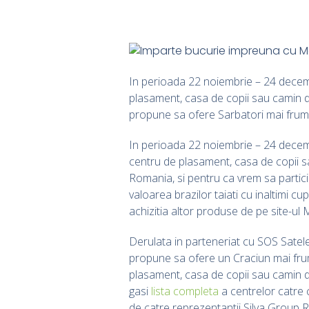
In perioada 22 noiembrie – 24 decemb
plasament, casa de copii sau camin de
propune sa ofere Sarbatori mai frumo
In perioada 22 noiembrie – 24 dece
centru de plasament, casa de copii sau
Romania, si pentru ca vrem sa parti
valoarea brazilor taiati cu inaltimi c
achizitia altor produse de pe site-ul 
Derulata in parteneriat cu SOS Satele
propune sa ofere un Craciun mai frum
plasament, casa de copii sau camin d
gasi
lista completa
a centrelor catre c
de catre reprezentantii Silva Group