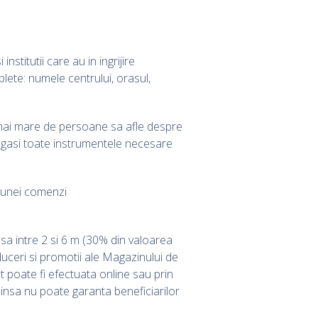
stitutii care au in ingrijire
lete: numele centrului, orasul,
at mai mare de persoane sa afle despre
i gasi toate instrumentele necesare
i unei comenzi
nsa intre 2 si 6 m (30% din valoarea
duceri si promotii ale Magazinului de
t poate fi efectuata online sau prin
insa nu poate garanta beneficiarilor