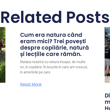
Related Posts
Cum era natura când
eram mici? Trei povești
despre copilărie, natură
și lecțiile care rămân.
Relația noastră cu natura începe, de multe
ori, în copilărie. În locurile în care am crescut,
în amintirile pe care
Read More
Di
m
H