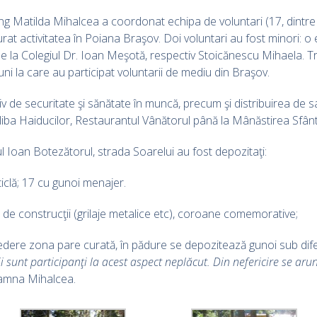
.ing Matilda Mihalcea a coordonat echipa de voluntari (17, dintre
urat activitatea în Poiana Braşov. Doi voluntari au fost minori: o
de la Colegiul Dr. Ioan Meşotă, respectiv Stoicănescu Mihaela. 
uni la care au participat voluntarii de mediu din Braşov.
v de securitate şi sănătate în muncă, precum şi distribuirea de sac
oliba Haiducilor, Restaurantul Vânătorul până la Mânăstirea Sfân
ul Ioan Botezătorul, strada Soarelui au fost depozitaţi:
sticlă; 17 cu gunoi menajer.
de construcţii (grilaje metalice etc), coroane comemorative;
vedere zona pare curată, în pădure se depozitează gunoi sub dif
tii sunt participanţi la acest aspect neplăcut. Din nefericire se a
oamna Mihalcea.