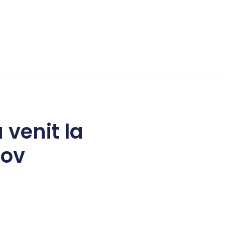
 venit la
şov