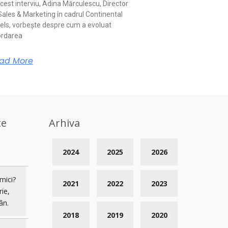
acest interviu, Adina Mărculescu, Director
Sales & Marketing în cadrul Continental
els, vorbește despre cum a evoluat
rdarea
ad More
te
Arhiva
2024
2025
2026
mici?
2021
2022
2023
rie,
ân.
2018
2019
2020