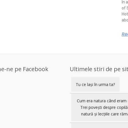
În 
of 
Hot
abo
Re
ne-ne pe Facebook
Ultimele stiri de pe si
Tu ce lași în urma ta?
Cum era natura când eram 
Trei povești despre copilă
natură și lecțiile care răm