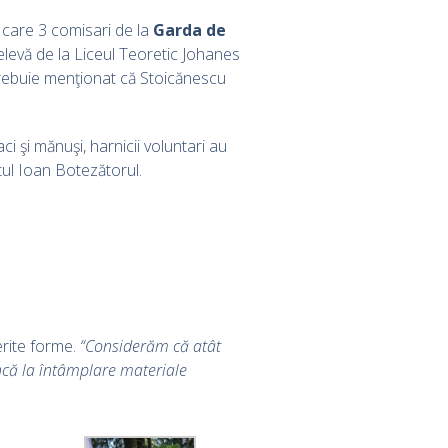
 care 3 comisari de la
Garda de
 elevă de la Liceul Teoretic Johanes
Trebuie menţionat că Stoicănescu
i şi mănuşi, harnicii voluntari au
tul Ioan Botezătorul.
erite forme.
“Considerăm că atât
runcă la întâmplare materiale