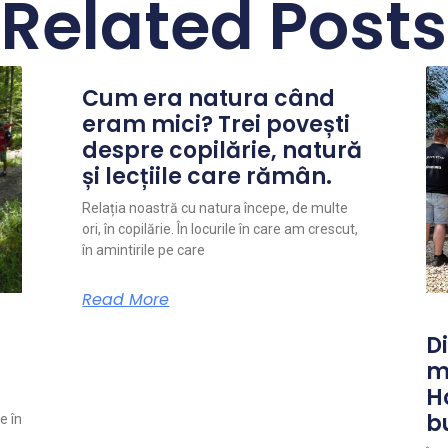
Related Posts
Cum era natura când
eram mici? Trei povești
despre copilărie, natură
și lecțiile care rămân.
Relația noastră cu natura începe, de multe
ori, în copilărie. În locurile în care am crescut,
în amintirile pe care
Read More
Di
m
H
b
e în