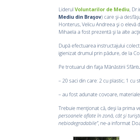
Liderul
Voluntarilor de Mediu
, Dr
Mediu din Braşov
) care şi-a desfăş
Honterus, Velicu Andreea şi o elevă 
Mihaela a fost prezentă şi la alte acţi
După efectuarea instructajului colecti
igienizat drumul prin pădure, de la C
Pe trotuarul din faţa Mănăstirii Sfânt
– 20 saci din care: 2 cu plastic; 1 cu 
– au fost adunate covoare, materiale 
Trebuie menţionat că, deşi la prima 
persoanele aflate în zonă, cât şi turiş
nebiodegradabile”
, ne-a informat D