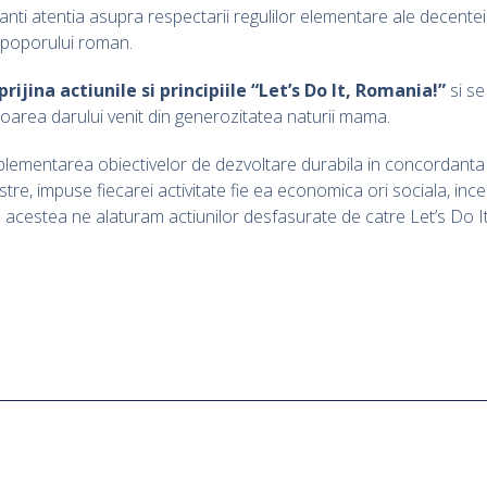
cipanti atentia asupra respectarii regulilor elementare ale decente
a poporului roman.
ijina actiunile si principiile “Let’s Do It, Romania!”
si se
oarea darului venit din generozitatea naturii mama.
mplementarea obiectivelor de dezvoltare durabila in concordanta
re, impuse fiecarei activitate fie ea economica ori sociala, inc
 acestea ne alaturam actiunilor desfasurate de catre Let’s Do It,