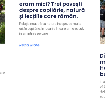
eram mici? Trei povești
despre copilărie, natură
și lecțiile care rămân.
Relația noastră cu natura începe, de multe
ori, în copilărie. În locurile în care am crescut,
în amintirile pe care
Read More
Di
m
H
b
e în
În 
of 
Hot
abo