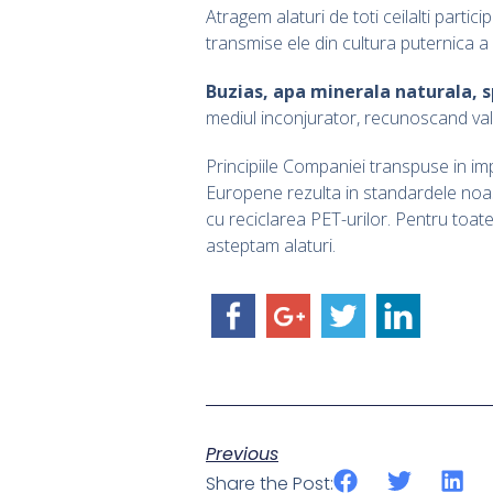
Atragem alaturi de toti ceilalti parti
transmise ele din cultura puternica 
Buzias, apa minerala naturala, spr
mediul inconjurator, recunoscand val
Principiile Companiei transpuse in i
Europene rezulta in standardele noast
cu reciclarea PET-urilor. Pentru toate
asteptam alaturi.
Previous
Share the Post: