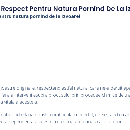
 Respect Pentru Natura Pornind De La I
ntru natura pornind de la izvoare!
astre originare, respectand astfel natura, care ne-a daruit apa
 fara a interveni asupra produsului prin procedee chimice de tra
 vitala a acesteia.
data fiind relatia noastra ombilicala cu mediul, coexistand cu a
ecta dependenta a acesteia cu sanatatea noastra, a tuturor.