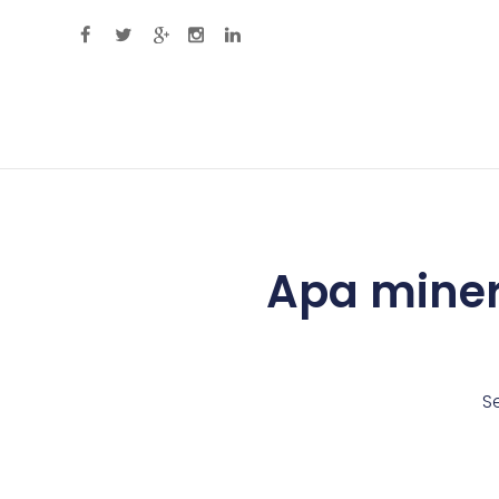
Primary Menu
Apa miner
S