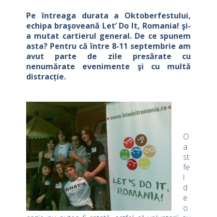
Pe întreaga durata a Oktoberfestului,
echipa braşoveană Let’ Do It, Romania! şi-
a mutat cartierul general. De ce spunem
asta? Pentru că între 8-11 septembrie am
avut parte de zile presărate cu
nenumărate evenimente şi cu multă
distrac
ț
ie.
O
a
st
fe
l
d
e
o