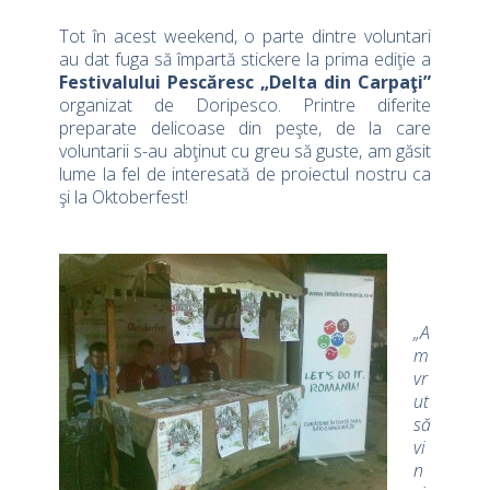
Tot în acest weekend, o parte dintre voluntari
au dat fuga să împartă stickere la prima ediţie a
Festivalului Pescăresc „Delta din Carpaţi”
organizat de Doripesco. Printre diferite
preparate delicoase din peşte, de la care
voluntarii s-au abţinut cu greu să guste, am găsit
lume la fel de interesată de proiectul nostru ca
şi la Oktoberfest!
„A
m
vr
ut
să
vi
n