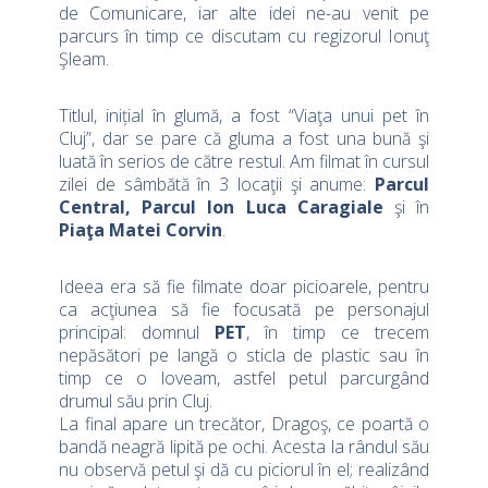
de Comunicare, iar alte idei ne-au venit pe
parcurs în timp ce discutam cu regizorul Ionuţ
Şleam.
–
Titlul, inițial în glumă, a fost “Viaţa unui pet în
Cluj”, dar se pare că gluma a fost una bună şi
luată în serios de către restul. Am filmat în cursul
zilei de sâmbătă în 3 locaţii şi anume:
Parcul
Central, Parcul Ion Luca Caragiale
şi în
Piaţa Matei Corvin
.
–
Ideea era să fie filmate doar picioarele, pentru
ca acţiunea să fie focusată pe personajul
principal: domnul
PET
, în timp ce trecem
nepăsători pe langă o sticla de plastic sau în
timp ce o loveam, astfel petul parcurgând
drumul său prin Cluj.
La final apare un trecător, Dragoş, ce poartă o
bandă neagră lipită pe ochi. Acesta la rândul său
nu observă petul şi dă cu piciorul în el; realizând