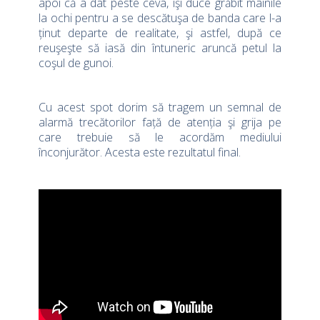
apoi că a dat peste ceva, îşi duce grăbit mâinile
la ochi pentru a se descătuşa de banda care l-a
ținut departe de realitate, şi astfel, după ce
reuşeşte să iasă din întuneric aruncă petul la
coşul de gunoi.
–
Cu acest spot dorim să tragem un semnal de
alarmă trecătorilor față de atenția şi grija pe
care trebuie să le acordăm mediului
înconjurător. Acesta este rezultatul final.
–