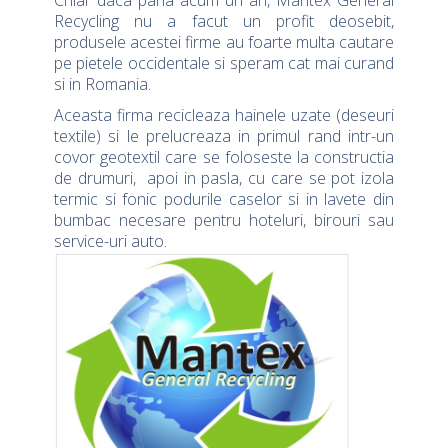
Chiar daca pana acum un an, Mantex General
Recycling nu a facut un profit deosebit,
produsele acestei firme au foarte multa cautare
pe pietele occidentale si speram cat mai curand
si in Romania.
Aceasta firma recicleaza hainele uzate (deseuri
textile) si le prelucreaza in primul rand intr-un
covor geotextil care se foloseste la constructia
de drumuri, apoi in pasla, cu care se pot izola
termic si fonic podurile caselor si in lavete din
bumbac necesare pentru hoteluri, birouri sau
service-uri auto.