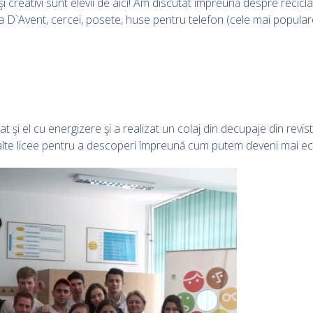
 creativi sunt elevii de aici! Am discutat împreună despre recicla
e la D`Avent, cercei, posete, huse pentru telefon (cele mai popular
at şi el cu energizere şi a realizat un colaj din decupaje din revist
lte licee pentru a descoperi împreună cum putem deveni mai eco 