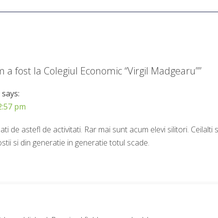
 a fost la Colegiul Economic “Virgil Madgearu”
”
says:
 2:57 pm
ti de astefl de activitati. Rar mai sunt acum elevi silitori. Ceilalti
tii si din generatie in generatie totul scade.