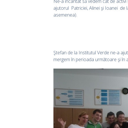
Ne-a încântat să vedem cât de activi şi
ajutorul Patriciei, Alinei şi Ioanei d
asemenea).
Ştefan de la Institutul Verde ne-a ajut
mergem în perioada următoare şi în a