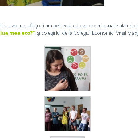
ultima vreme, aflaţi că am petrecut câteva ore minunate alături d
iua mea eco?”
, şi colegii lui de la Colegiul Economic “Virgil Ma