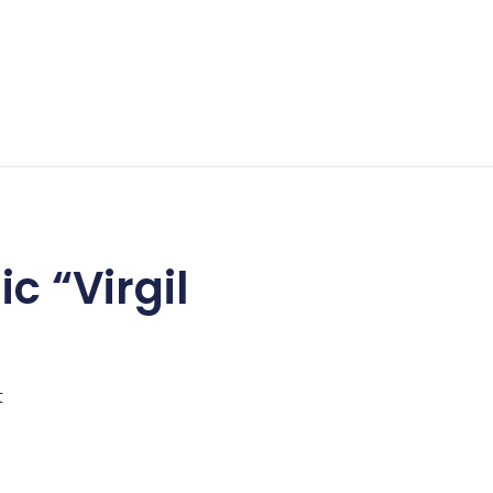
c “Virgil
t