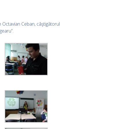
e Octavian Ceban, câştigătorul
dgearu”.