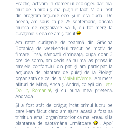
Practic, activam în domeniul ecologiei, dar mai
mult de la birou şi mai puţin în fapt. Mi-au lipsit
din program acţiunile eco. Şi mi-era ciudă. De
aceea, am spus că pe 25 septembrie, oricâtă
muncă de organizare va fi, eu tot merg la
curăţenie. Ceea ce am şi făcut
.
Am ratat curăţenie de toamnă din Grădina
Botanică de weekend-ul trecut pe motiv de
filmare. Însă, sâmbătă dimineaţă, după doar 3
ore de somn, am decis să nu mă las prinsă în
mrejele confortului din pat şi am participat la
acţiunea de plantare de puieţi de la Ploieşti
organizată de cei de la
MaiMultVerde
. Am mers
alături de Mihai, Anca şi Andrei, colegii din
Let’s
Do It, Romania!
, şi cu buna mea prietenă,
Andrada.
Şi a fost atât de drăguţ încât primul lucru pe
care l-am făcut când am ajuns acasă a fost să
trimit un email organizatorilor că mai vreau şi la
plantarea de săptămâna următoare
. Apoi