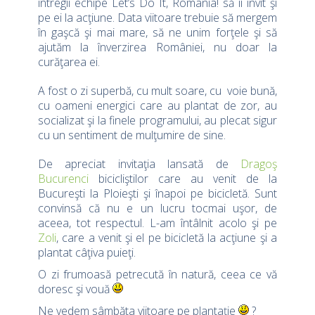
întregii echipe Let’s Do It, Romania! să îi invit şi
pe ei la acţiune. Data viitoare trebuie să mergem
în gaşcă şi mai mare, să ne unim forţele şi să
ajutăm la înverzirea României, nu doar la
curăţarea ei.
A fost o zi superbă, cu mult soare, cu voie bună,
cu oameni energici care au plantat de zor, au
socializat şi la finele programului, au plecat sigur
cu un sentiment de mulţumire de sine.
De apreciat invitaţia lansată de
Dragoş
Bucurenci
bicicliştilor care au venit de la
Bucureşti la Ploieşti şi înapoi pe bicicletă. Sunt
convinsă că nu e un lucru tocmai uşor, de
aceea, tot respectul. L-am întâlnit acolo şi pe
Zoli
, care a venit şi el pe bicicletă la acţiune şi a
plantat câţiva puieţi.
O zi frumoasă petrecută în natură, ceea ce vă
doresc şi vouă
Ne vedem sâmbăta viitoare pe plantaţie
?