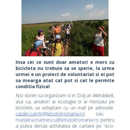
Insa cei ce sunt doar amatori e mers cu
bicicleta nu trebuie sa se sperie, la urma
urmei e un proiect de voluntariat si ei pot
sa mearga atat cat pot si cat le permite
conditia fizica!
Noi dorim sa organizam si in Dolj un #letsbikeit,
asa ca, amatori ai ecologiei si ai mersului pe
biciclete
,
va asteptam cu un mail pe adresele
catalin.zamfir@letsdoitromania.ro
sau
madalina.marinescu@letsdoitromania.ro
pentru
a putea derula activitatea de cartare pe “eco-