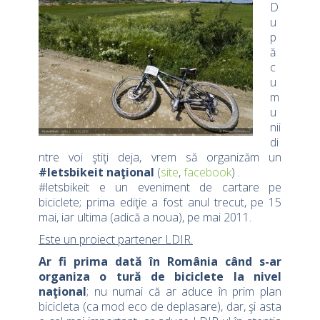
D
u
p
ă
c
u
m
u
nii
di
ntre voi ştiţi deja, vrem să organizăm un
#letsbikeit naţional
(
site
,
facebook
) .
#letsbikeit e un eveniment de cartare pe
biciclete; prima ediţie a fost anul trecut, pe 15
mai, iar ultima (adică a noua), pe mai 2011.
Este un proiect partener LDIR.
Ar fi prima dată în România când s-ar
organiza o tură de biciclete la nivel
naţional
; nu numai că ar aduce în prim plan
bicicleta (ca mod eco de deplasare), dar, şi asta