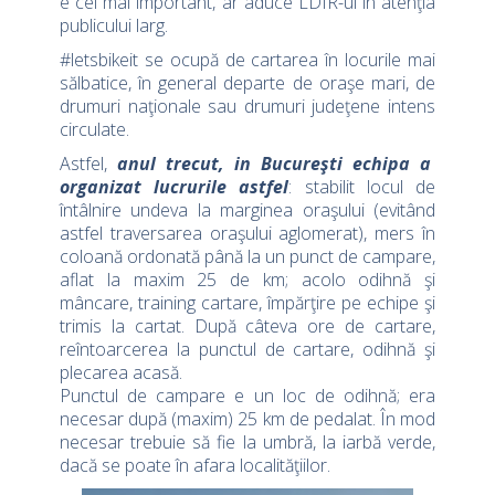
e cel mai important, ar aduce LDIR-ul în atenţia
publicului larg.
#letsbikeit se ocupă de cartarea în locurile mai
sălbatice, în general departe de oraşe mari, de
drumuri naţionale sau drumuri judeţene intens
circulate.
Astfel,
anul trecut, in Bucureşti echipa a
organizat lucrurile astfel
: stabilit locul de
întâlnire undeva la marginea oraşului (evitând
astfel traversarea oraşului aglomerat), mers în
coloană ordonată până la un punct de campare,
aflat la maxim 25 de km; acolo odihnă şi
mâncare, training cartare, împărţire pe echipe şi
trimis la cartat. După câteva ore de cartare,
reîntoarcerea la punctul de cartare, odihnă şi
plecarea acasă.
Punctul de campare e un loc de odihnă; era
necesar după (maxim) 25 km de pedalat. În mod
necesar trebuie să fie la umbră, la iarbă verde,
dacă se poate în afara localităţiilor.