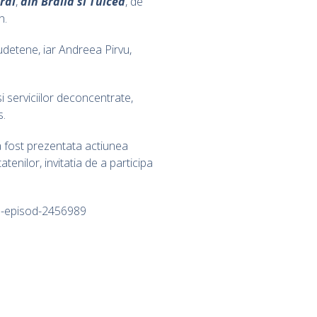
ral
,
din Braila si Tulcea
, de
n.
udetene, iar Andreea Pirvu,
si serviciilor deconcentrate,
s.
 a fost prezentata actiunea
enilor, invitatia de a participa
ou-episod-2456989