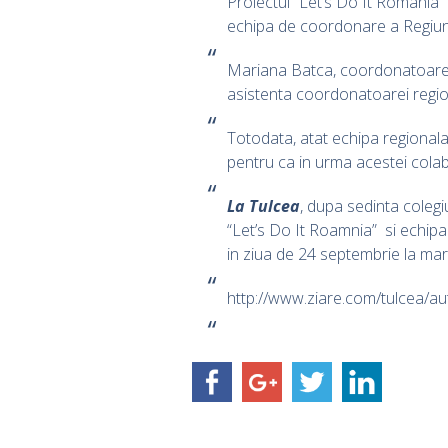
Proiectul “Let’s Do It Romania” 
echipa de coordonare a Regiuni
Mariana Batca, coordonatoarea Re
asistenta coordonatoarei region
Totodata, atat echipa regionala c
pentru ca in urma acestei colabo
La Tulcea
, dupa sedinta colegi
“Let’s Do It Roamnia” si echipa 
in ziua de 24 septembrie la mar
http://www.ziare.com/tulcea/au