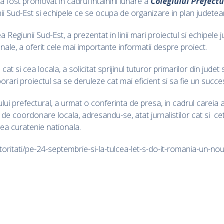
a fost promovat in cadrul intalnirii lunare a
Colegiului Prefectu
i Sud-Est si echipele ce se ocupa de organizare in plan judetea
giunii Sud-Est, a prezentat in linii mari proiectul si echipele j
ale, a oferit cele mai importante informatii despre proiect.
at si cea locala, a solicitat sprijinul tuturor primarilor din judet 
rari proiectul sa se deruleze cat mai eficient si sa fie un succe
ului prefectural, a urmat o conferinta de presa, in cadrul careia
de coordonare locala, adresandu-se, atat jurnalistilor cat si cetat
ea curatenie nationala.
toritati/pe-24-septembrie-si-la-tulcea-let-s-do-it-romania-un-n