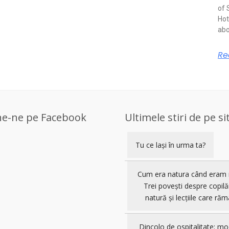
of 
Hot
abo
Re
ne-ne pe Facebook
Ultimele stiri de pe si
Tu ce lași în urma ta?
Cum era natura când eram 
Trei povești despre copilă
natură și lecțiile care răm
Dincolo de ospitalitate: mo