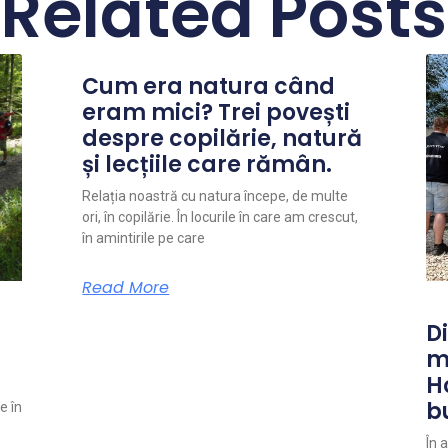
Related Posts
Cum era natura când
eram mici? Trei povești
despre copilărie, natură
și lecțiile care rămân.
Relația noastră cu natura începe, de multe
ori, în copilărie. În locurile în care am crescut,
în amintirile pe care
Read More
Di
m
H
b
e în
În 