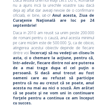
Dacă vestea unei noi ediţii Let’s Do It, Romania!
nu a ajuns incă la urechile voastre sau dacă
deja aţi aflat dar aveaţi nevoie de o confirmare
oficială, ei bine, iat-o!
Anul acesta, Ziua de
Curaţenie Naţională are loc pe 24
septembrie!
Daca in 2010 am reusit sa unim peste 200.000
de romani pentru o cauză, anul acesta minimul
pe care mizăm este de 500.000. Şi, ca de obicei,
atingerea acestui obiectiv depinde de fiecare
dintre voi.
Încercaţi să nu vedeţi un cliseu în
asta, ci o chemare la acţiune, pentru că,
într-adevăr, fiecare dintre noi are puterea
de a mai trage dupa el cel puţin o
persoană. Si dacă anul trecut au fost
oameni care au refuzat să participe
pentru că nu au crezut că se poate, anul
acesta nu mai au nici o scuză. Am arătat
că se poate şi ne vom uni in continuare
forţele pentru a continua ce am început
cu succes.