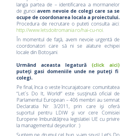
langa partea de – identificarea a mormanelor
de gunoi
avem nevoie de colegi care sa se
ocupe de coordonarea locala a proiectului.
Procedura de recrutare o puteti consulta aici:
http://www.letsdoitromania.ro/hai-cu-noi
.
În momentul de faţă, avem nevoie urgentă de
coordonatori care să ni se alature echipei
locale din Botoşani.
Urmând aceasta legatură
(click aici)
puteţi gasi domeniile unde ne puteţi fi
colegi.
Pe final, înca o veste încurajatoare: comunitatea
“Let`s Do It, World!” este susţinută oficial de
Parlamentul European – 406 membri au semnat
Declaratia Nr. 3/2011, prin care işi oferă
suportul pentru LDIW şi vor cere Comisiei
Europene îmbunătăţirea legislatiei UE cu privire
la managementul deşeurilor. :)
Suntem pe drumul cel bun, v-am spus! Let’s Do