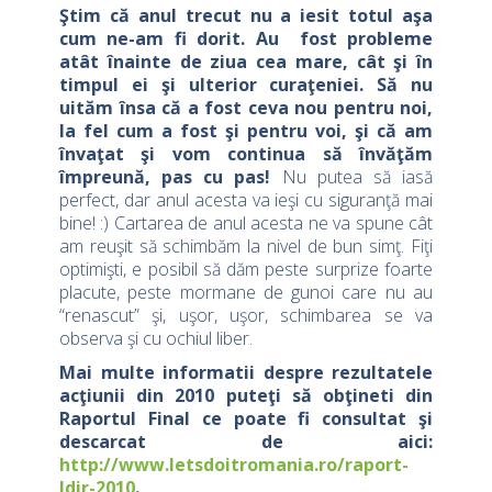
Ştim că anul trecut nu a iesit totul aşa
cum ne-am fi dorit. Au fost probleme
atât înainte de ziua cea mare, cât şi în
timpul ei şi ulterior curaţeniei. Să nu
uităm însa că a fost ceva nou pentru noi,
la fel cum a fost şi pentru voi, şi că am
învaţat şi vom continua să învăţăm
împreună, pas cu pas!
Nu putea să iasă
perfect, dar anul acesta va ieşi cu siguranţă mai
bine! :) Cartarea de anul acesta ne va spune cât
am reuşit să schimbăm la nivel de bun simţ. Fiţi
optimişti, e posibil să dăm peste surprize foarte
placute, peste mormane de gunoi care nu au
“renascut” şi, uşor, uşor, schimbarea se va
observa şi cu ochiul liber.
Mai multe informatii despre rezultatele
acţiunii din 2010 puteţi să obţineti din
Raportul Final ce poate fi consultat şi
descarcat de aici:
http://www.letsdoitromania.ro/raport-
ldir-2010
.