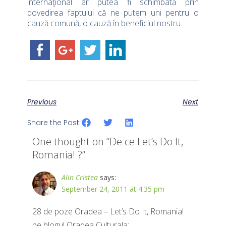
internaţional ar putea fi schimbată prin
dovedirea faptului că ne putem uni pentru o
cauză comună, o cauză în beneficiul nostru.
Previous
Next
Share the Post:
One thought on “
De ce Let’s Do It,
Romania! ?
”
Alin Cristea
says:
September 24, 2011 at 4:35 pm
28 de poze Oradea – Let’s Do It, Romania!
pe blogul Oradea Culturala: