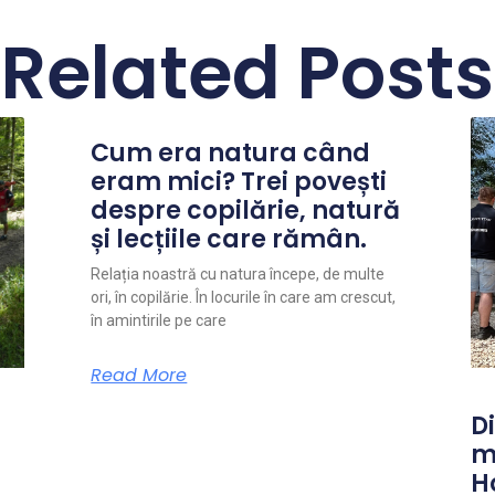
Related Posts
Cum era natura când
eram mici? Trei povești
despre copilărie, natură
și lecțiile care rămân.
Relația noastră cu natura începe, de multe
ori, în copilărie. În locurile în care am crescut,
în amintirile pe care
Read More
Di
m
H