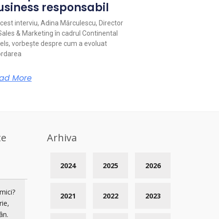
usiness responsabil
acest interviu, Adina Mărculescu, Director
Sales & Marketing în cadrul Continental
els, vorbește despre cum a evoluat
rdarea
ad More
te
Arhiva
2024
2025
2026
mici?
2021
2022
2023
rie,
ân.