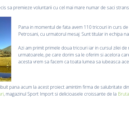
a decis sa premieze voluntarii cu cel mai mare numar de saci stra
Pana in momentul de fata avem 110 tricouri in curs de t
Petrosani, cu urmatorul mesaj: Sunt titular in echipa na
Azi am primit primele doua tricouri iar in cursul zilei d
urmatoarele, pe care dorim sa le oferim si acelora care 
acesta vrem sa facem ca toata lumea sa iubeasca ace
ribuit pana acum la acest proiect amintim firma de salubritate di
ri
, magazinul Sport Import si delicioasele croissante de la
Bruta