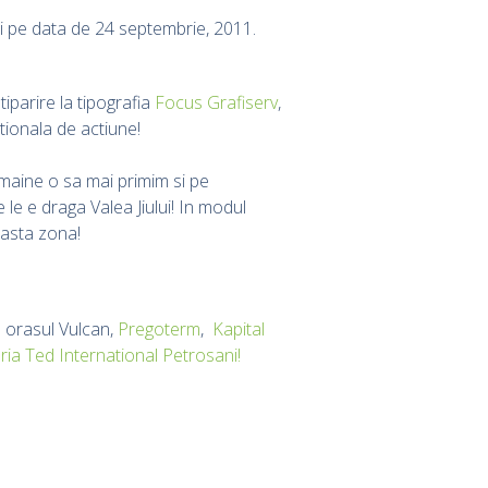
nsi pe data de 24 septembrie, 2011.
iparire la tipografia
Focus Grafiserv
,
tionala de actiune!
e maine o sa mai primim si pe
le e draga Valea Jiului! In modul
asta zona!
n orasul Vulcan,
Pregoterm
,
Kapital
ria Ted International Petrosani!