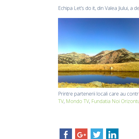
Echipa Let’s do it, din Valea Jiului, 
Printre partenerii locali care au cont
TV
,
Mondo TV
,
Fundatia Noi Orizontu