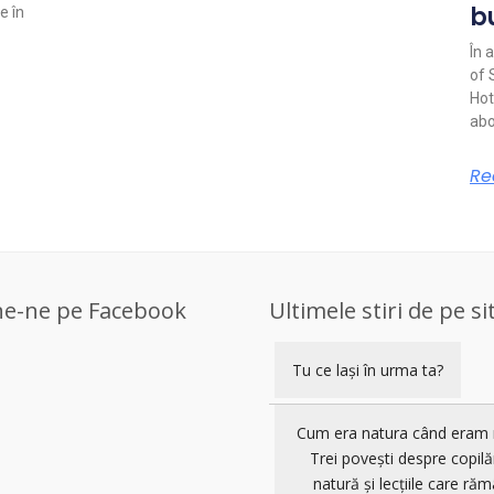
b
e în
În 
of 
Hot
abo
Re
ne-ne pe Facebook
Ultimele stiri de pe si
Tu ce lași în urma ta?
Cum era natura când eram 
Trei povești despre copilă
natură și lecțiile care răm