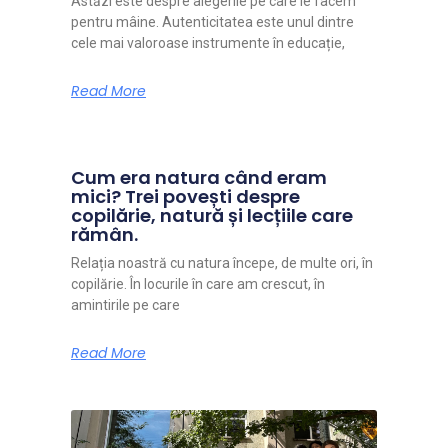
Astăzi este despre alegerile pe care le facem
pentru mâine. Autenticitatea este unul dintre
cele mai valoroase instrumente în educație,
Read More
Cum era natura când eram
mici? Trei povești despre
copilărie, natură și lecțiile care
rămân.
Relația noastră cu natura începe, de multe ori, în
copilărie. În locurile în care am crescut, în
amintirile pe care
Read More