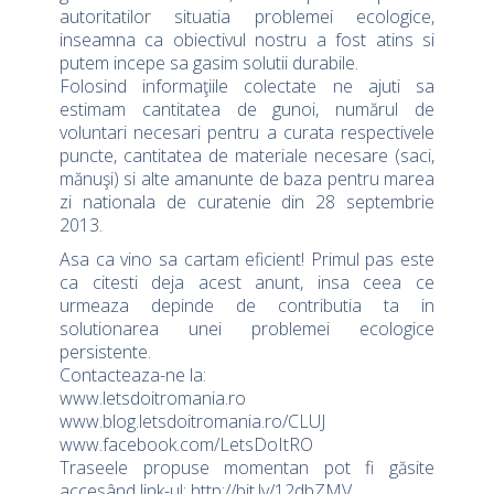
autoritatilor situatia problemei ecologice,
inseamna ca obiectivul nostru a fost atins si
putem incepe sa gasim solutii durabile.
Folosind informaţiile colectate ne ajuti sa
estimam cantitatea de gunoi, numărul de
voluntari necesari pentru a curata respectivele
puncte, cantitatea de materiale necesare (saci,
mănuşi) si alte amanunte de baza pentru marea
zi nationala de curatenie din 28 septembrie
2013.
Asa ca vino sa cartam eficient! Primul pas este
ca citesti deja acest anunt, insa ceea ce
urmeaza depinde de contributia ta in
solutionarea unei problemei ecologice
persistente.
Contacteaza-ne la:
www.letsdoitromania.ro
www.blog.letsdoitromania.ro/CLUJ
www.facebook.com/LetsDoItRO
Traseele propuse momentan pot fi găsite
accesând link-ul: http://bit.ly/12dbZMV