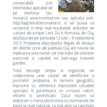
convenabilă prin
intermediul aplicatiei de
pe telefonul tau.
Incearcă www.trashout.me sau aplicatia web:
http://app.letsdoitromania.ro si vei putea sa
urmaresti in timp real rezultatele actiunilor de
cartare ale echipei Let’s Do It Romania, din Cluj,
desfasurate pe perioada 12 iulie – 8 septembrie
2013. Problema depozitarilor ilegale de deseuri
din diferite zone ale judetului Cluj are nevoie de
implicarea unui numar cat mai mare de voluntari
pasionati si capabili sa parcurga traseele
gandite.
Totul decurge simplu si organizat, iar
colaborarea unei cautari de identificare a
punctelor problema, in termeni geografici,
impreuna cu elementul imprevizibil (situatiile
speciale) iti garanteaza un consum caloric
eficient si semnificativ. Daca reusim sa
elaboram o harta electronica cu mormanele de
gunoi la nivel national, ca mai apoi sa raportam