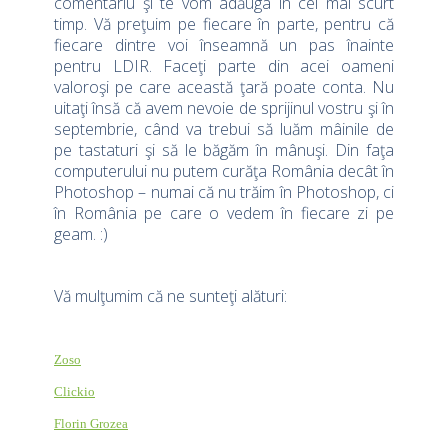
comentariu şi te vom adăuga în cel mai scurt
timp. Vă preţuim pe fiecare în parte, pentru că
fiecare dintre voi înseamnă un pas înainte
pentru LDIR. Faceţi parte din acei oameni
valoroşi pe care această ţară poate conta. Nu
uitaţi însă că avem nevoie de sprijinul vostru şi în
septembrie, când va trebui să luăm mâinile de
pe tastaturi şi să le băgăm în mânuşi. Din faţa
computerului nu putem curăţa România decât în
Photoshop – numai că nu trăim în Photoshop, ci
în România pe care o vedem în fiecare zi pe
geam. :)
Vă mulţumim că ne sunteţi alături:
Zoso
Clickio
Florin Grozea