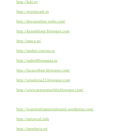
http://kdo.ro
http://geeniecafe.ro
http://deceaonline.webs.com/
http://kessublogg.blogspot.com
http://ranca.ro/
http://andrei-craciun.ro
http://radio69romania.ro
http://lucacelbun.blogspot.com/
http://ursuletzu23.blogspot.com
http://www.sngsustineldir.blogspot.com/
http://soareledelamiezulnoptii.wordpress.com/
http://mitzocul.info
http://interlacta.ro/