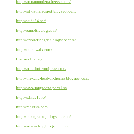
http://arenamondena.freevar.com/
http://silviatheredspot.blogspot.com/
http://vudu84.net/
http://zambitivarog.com/
http://dribller-bogdan.blogspot.com/
http://out4awalk.com/
Cristina Brădăţan
http://atitudini.wordpress.com/
http://the-wild-herd-of-dreams.blogspot.com/
http://www.targuocna-portal.ro/
http://stiride10.ro/
http://roturism.com
http://mikagreendj.blogspot.com/
http://artecycling.blogspot.com/