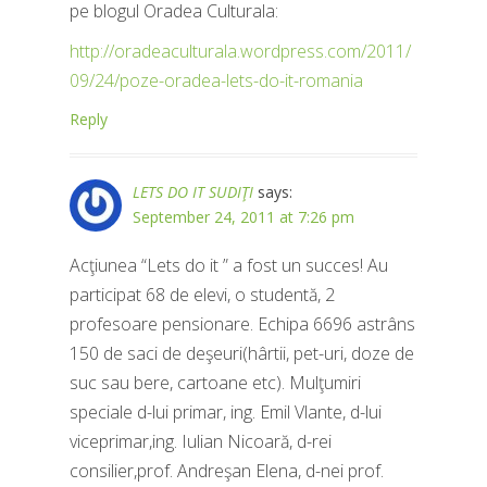
pe blogul Oradea Culturala:
http://oradeaculturala.wordpress.com/2011/
09/24/poze-oradea-lets-do-it-romania
Reply
LETS DO IT SUDIŢI
says:
September 24, 2011 at 7:26 pm
Acţiunea “Lets do it ” a fost un succes! Au
participat 68 de elevi, o studentă, 2
profesoare pensionare. Echipa 6696 astrâns
150 de saci de deşeuri(hârtii, pet-uri, doze de
suc sau bere, cartoane etc). Mulţumiri
speciale d-lui primar, ing. Emil Vlante, d-lui
viceprimar,ing. Iulian Nicoară, d-rei
consilier,prof. Andreşan Elena, d-nei prof.