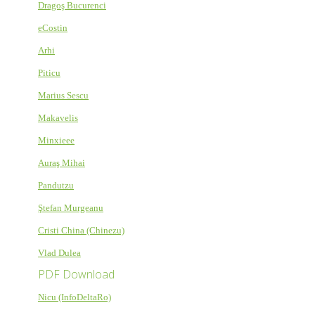
Dragoş Bucurenci
eCostin
Arhi
Piticu
Marius Sescu
Makavelis
Minxieee
Auraş Mihai
Pandutzu
Ştefan Murgeanu
Cristi China (Chinezu)
Vlad Dulea
PDF Download
Nicu (InfoDeltaRo)