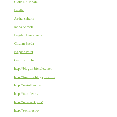
Claudiu Ciobanu
Doulfe
Andra Zaharia
Ioana Anescu
Bogdan Dăscălescu
Olivian Breda
Bogdan Pater
Costin Comba
http://bloguri.biciclete.net
http://fimofun.blogspot.com/
http://metalhead.ro/
http://fxtrader.ro/
http://redover.trp.ro/
http://seximus.ro/