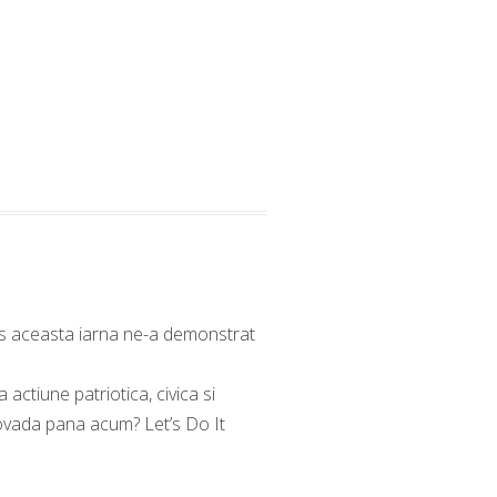
plus aceasta iarna ne-a demonstrat
 actiune patriotica, civica si
dovada pana acum? Let’s Do It