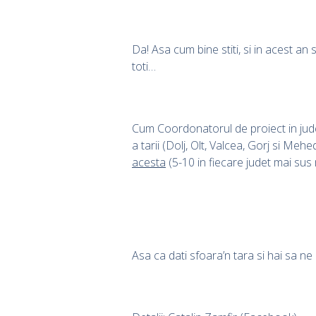
Da! Asa cum bine stiti, si in acest a
toti…
Cum Coordonatorul de proiect in judetu
a tarii (Dolj, Olt, Valcea, Gorj si Meh
acesta
(5-10 in fiecare judet mai sus
Asa ca dati sfoara’n tara si hai sa n