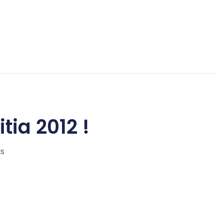
tia 2012 !
s