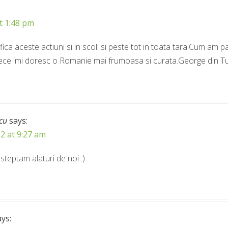
t 1:48 pm
ca aceste actiuni si in scoli si peste tot in toata tara.Cum am par
arece imi doresc o Romanie mai frumoasa si curata.George din T
cu
says:
2 at 9:27 am
teptam alaturi de noi :)
ays: