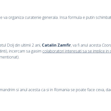
n se va organiza curatenie generala. Insa formula e putin schim
l Dolj din ultimii 2 ani,
Catalin Zamfir
, va fi anul acesta
Coord
edinti), incercam sa gasim
colaboratori interesati sa se implice i
 mentionat).
e mandrim si anul acesta ca si in Romania se poate face ceva, da