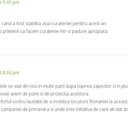
t 9:41 pm
cand a fost stabilita ziua curateniei penttru acest an.
 si prietenii sa facem curatenie intr-o padure apropiata.
t 8:34 pm
iele se vad din nou in multe parti dupa topirea zapezilor si in 
evoie avem de pomi si de protectia acestora.
fortul vostru laudabil de a mobiliza locuitorii Romaniei la aceasta
 campaniei de primavara si unde este initiativa de care ati dat 