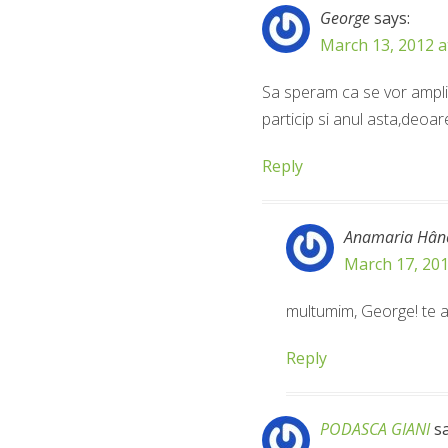
George
says:
March 13, 2012 a
Sa speram ca se vor amplifi
particip si anul asta,deo
Reply
Anamaria Hân
March 17, 201
multumim, George! te as
Reply
PODASCA GIANI
s