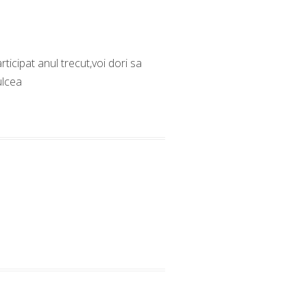
ticipat anul trecut,voi dori sa
ulcea