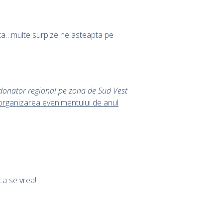
bata…multe surpize ne asteapta pe
onator regional pe zona de Sud Vest
n organizarea evenimentului de anul
ca se vrea!