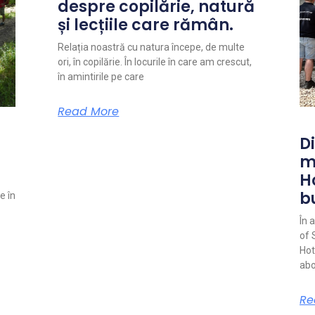
despre copilărie, natură
și lecțiile care rămân.
Relația noastră cu natura începe, de multe
ori, în copilărie. În locurile în care am crescut,
în amintirile pe care
Read More
Di
m
H
b
e în
În 
of 
Hot
abo
Re