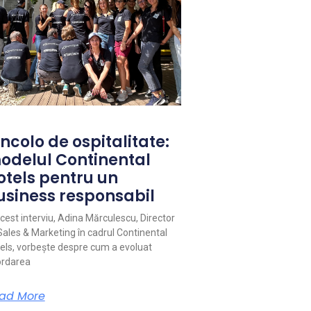
ncolo de ospitalitate:
odelul Continental
otels pentru un
usiness responsabil
acest interviu, Adina Mărculescu, Director
Sales & Marketing în cadrul Continental
els, vorbește despre cum a evoluat
rdarea
ad More