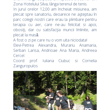
Zona Hotelului Silva, lânga terenul de tenis.
In jurul orelor 12,00 am încheiat misiunea, am
plecat spre sanatoriu, deoarece ne aşteptau în
parc colegii nostri care erau la plimbare pentru
terapia cu aer, care ne-au felicitat si apoi,
obosiţi, dar cu satisfacţia muncii îmlinite, am
plecat la masǎ.
A fost o zi pe care nu o vom uita niciodata!
Elevi-Petrea Alexandra, Murariu Anamaria,
Serban Larisa, Andrioae Ana Maria, Andreea
Cercel.
Coord: prof. Iuliana Ciubuc si Cornelia
Zanguropulos