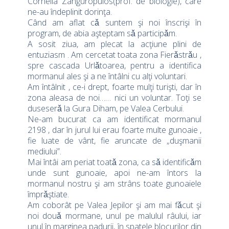
Cornelia Zanguropulos(prof. de biologie), care
ne-au îndeplinit dorinţa.
Când am aflat cǎ suntem şi noi înscrişi în
program, de abia aşteptam sǎ participǎm.
A sosit ziua, am plecat la acţiune plini de
entuziasm . Am cercetat toata zona Fierǎstrǎu ,
spre cascada Urlǎtoarea, pentru a identifica
mormanul ales şi a ne întâlni cu alţi voluntari.
Am întâlnit , ce-i drept, foarte mulţi turişti, dar în
zona aleasa de noi…… nici un voluntar. Toţi se
duseserǎ la Gura Diham, pe Valea Cerbului.
Ne-am bucurat ca am identificat mormanul
2198 , dar în jurul lui erau foarte multe gunoaie ,
fie luate de vânt, fie aruncate de „duşmanii
mediului”.
Mai întâi am periat toatǎ zona, ca sǎ identificǎm
unde sunt gunoaie, apoi ne-am întors la
mormanul nostru şi am strâns toate gunoaiele
împrǎştiate.
Am coborât pe Valea Jepilor şi am mai fǎcut şi
noi douǎ mormane, unul pe malulul râului, iar
unul în marginea padurii, în spatele blocurilor din