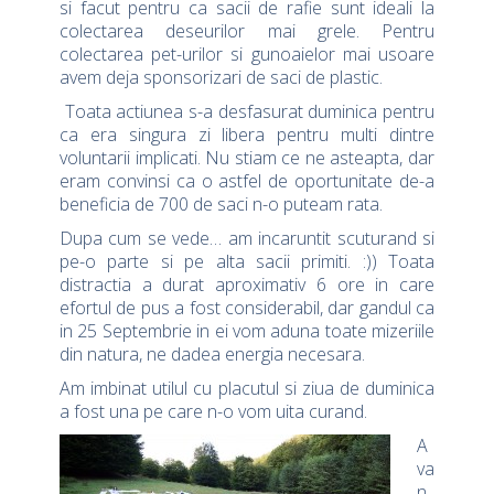
si facut pentru ca sacii de rafie sunt ideali la
colectarea deseurilor mai grele. Pentru
colectarea pet-urilor si gunoaielor mai usoare
avem deja sponsorizari de saci de plastic.
Toata actiunea s-a desfasurat duminica pentru
ca era singura zi libera pentru multi dintre
voluntarii implicati. Nu stiam ce ne asteapta, dar
eram convinsi ca o astfel de oportunitate de-a
beneficia de 700 de saci n-o puteam rata.
Dupa cum se vede… am incaruntit scuturand si
pe-o parte si pe alta sacii primiti. :)) Toata
distractia a durat aproximativ 6 ore in care
efortul de pus a fost considerabil, dar gandul ca
in 25 Septembrie in ei vom aduna toate mizeriile
din natura, ne dadea energia necesara.
Am imbinat utilul cu placutul si ziua de duminica
a fost una pe care n-o vom uita curand.
A
va
n