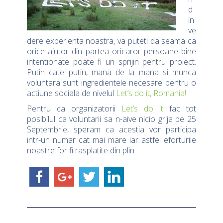
d
in
ve
dere experienta noastra, va puteti da seama ca
orice ajutor din partea oricaror persoane bine
intentionate poate fi un sprijin pentru proiect.
Putin cate putin, mana de la mana si munca
voluntara sunt ingredientele necesare pentru o
actiune sociala de nivelul
Let’s do it, Romania!
Pentru ca organizatorii
Let’s do it
fac tot
posibilul ca voluntarii sa n-aive nicio grija pe 25
Septembrie, speram ca acestia vor participa
intr-un numar cat mai mare iar astfel eforturile
noastre for fi rasplatite din plin.