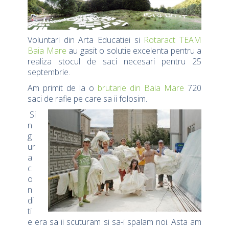
Voluntari din Arta Educatiei si
Rotaract TEAM
Baia Mare
au gasit o solutie excelenta pentru a
realiza stocul de saci necesari pentru 25
septembrie.
Am primit de la o
brutarie din Baia Mare
720
saci de rafie pe care sa ii folosim.
Si
n
g
ur
a
c
o
n
di
ti
e era sa ii scuturam si sa-i spalam noi. Asta am