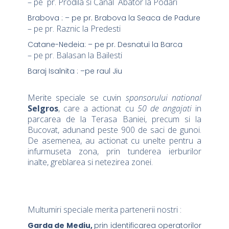
– pe pr. Prodila si Canal Abator la Podari
Brabova : – pe pr. Brabova la Seaca de Padure
– pe pr. Raznic la Predesti
Catane-Nedeia: – pe pr. Desnatui la Barca
– pe pr. Balasan la Bailesti
Baraj Isalnita : –pe raul Jiu
Merite speciale se cuvin
sponsorului national
Selgros
, care a actionat cu
50 de angajati
in
parcarea de la Terasa Baniei, precum si la
Bucovat, adunand peste 900 de saci de gunoi.
De asemenea, au actionat cu unelte pentru a
infurmuseta zona, prin tunderea ierburilor
inalte, greblarea si netezirea zonei.
Multumiri speciale merita partenerii nostri :
Garda de Mediu,
prin identificarea operatorilor