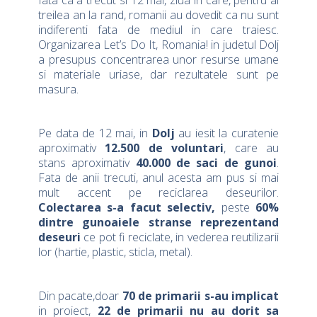
Iata ca a trecut si 12 mai, ziua in care, pentru al
treilea an la rand, romanii au dovedit ca nu sunt
indiferenti fata de mediul in care traiesc.
Organizarea Let’s Do It, Romania! in judetul Dolj
a presupus concentrarea unor resurse umane
si materiale uriase, dar rezultatele sunt pe
masura.
Pe data de 12 mai, in
Dolj
au iesit la curatenie
aproximativ
12.500 de voluntari
, care au
stans aproximativ
40.000 de saci de gunoi
.
Fata de anii trecuti, anul acesta am pus si mai
mult accent pe reciclarea deseurilor.
Colectarea s-a facut selectiv,
peste
60%
dintre gunoaiele stranse reprezentand
deseuri
ce pot fi reciclate, in vederea reutilizarii
lor (hartie, plastic, sticla, metal).
Din pacate,doar
70 de primarii s-au implicat
in proiect,
22 de primarii nu au dorit sa