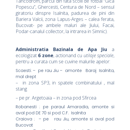
Tancodrom, parcul din fata scolii de fotbal “Gica
Popescu”, Ghercesti, Centura de Nord – sensul
giratoriu dinspre Isalnita, padurea de pini din
Bariera Valcii, zona Lapus-Arges – calea ferata,
Bucovat- pe ambele maluri ale Jiului, Facai,
Podar-canalul collector, la intrarea in Simnic).
Administratia Bazinala de Apa Jiu
a
ecologizat
6 zone
, actionand cu
utilaje speciale
,
pentru a curata cum se cuvine malurile apelor:
Scaesti: – pe rau Jiu – amonte Baraj Isalnita,
mal drept
– in zona SP3, in spatele combinatului , mal
stang
– pe pr. Argetoaia – in zona pod Sfircea
Robanesti : pe paraul Amaradia, amonte si
aval pod DE 70 si pod C.F. Isalnita
Craiova : – pe rau Jiu, amonte si aval pod
Bucovat