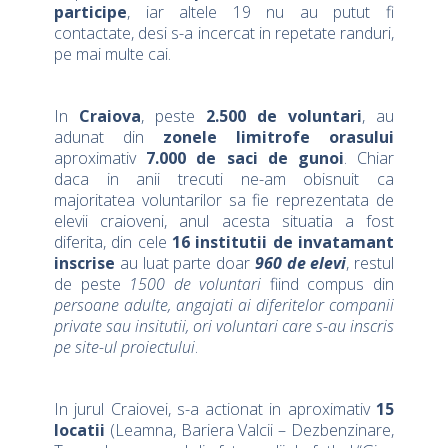
participe
, iar altele 19 nu au putut fi
contactate, desi s-a incercat in repetate randuri,
pe mai multe cai.
In
Craiova
, peste
2.500 de voluntari
, au
adunat din
zonele limitrofe orasului
aproximativ
7.000 de saci de gunoi
. Chiar
daca in anii trecuti ne-am obisnuit ca
majoritatea voluntarilor sa fie reprezentata de
elevii craioveni, anul acesta situatia a fost
diferita, din cele
16 institutii de invatamant
inscrise
au luat parte doar
960 de elevi
, restul
de peste
1500 de voluntari
fiind compus din
persoane adulte, angajati ai diferitelor companii
private sau insitutii, ori voluntari care s-au inscris
pe site-ul proiectului
.
In jurul Craiovei, s-a actionat in aproximativ
15
locatii
(Leamna, Bariera Valcii – Dezbenzinare,