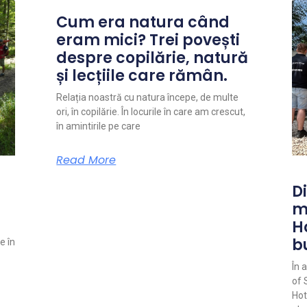
Cum era natura când
eram mici? Trei povești
despre copilărie, natură
și lecțiile care rămân.
Relația noastră cu natura începe, de multe
ori, în copilărie. În locurile în care am crescut,
în amintirile pe care
Read More
Di
m
H
b
e în
În 
of 
Hot