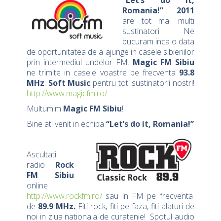
“Let’s do it,
Romania!” 2011
are tot mai multi
sustinatori. Ne
bucuram inca o data
de oportunitatea de a ajunge in casele sibienilor
prin intermediul undelor FM.
Magic FM Sibiu
ne trimite in casele voastre pe frecventa
93.8
MHz
.
Soft Music
pentru toti sustinatorii nostri!
http://www.magicfm.ro/
Multumim
Magic FM Sibiu
!
Bine ati venit in echipa
“Let’s do it, Romania!”
Ascultati
radio
Rock
FM Sibiu
online
http://www.rockfm.ro/
sau in FM pe frecventa
de
89.9 MHz.
Fiti rock, fiti pe faza, fiti alaturi de
noi in ziua nationala de curatenie! Spotul audio