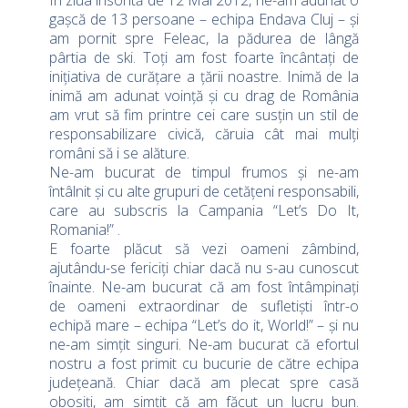
În ziua însorită de 12 Mai 2012, ne-am adunat o
gașcă de 13 persoane – echipa Endava Cluj – și
am pornit spre Feleac, la pădurea de lângă
pârtia de ski. Toți am fost foarte încântați de
inițiativa de curățare a țării noastre. Inimă de la
inimă am adunat voință și cu drag de România
am vrut să fim printre cei care susțin un stil de
responsabilizare civică, căruia cât mai mulți
români să i se alăture.
Ne-am bucurat de timpul frumos și ne-am
întâlnit și cu alte grupuri de cetățeni responsabili,
care au subscris la Campania “Let’s Do It,
Romania!” .
E foarte plăcut să vezi oameni zâmbind,
ajutându-se fericiți chiar dacă nu s-au cunoscut
înainte. Ne-am bucurat că am fost întâmpinați
de oameni extraordinar de sufletiști într-o
echipă mare – echipa “Let’s do it, World!” – și nu
ne-am simțit singuri. Ne-am bucurat că efortul
nostru a fost primit cu bucurie de către echipa
județeană. Chiar dacă am plecat spre casă
obosiți, am simțit că am făcut un lucru bun.