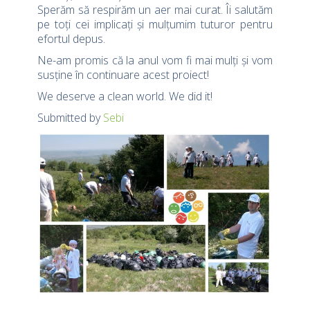
Sperăm să respirăm un aer mai curat. Îi salutăm
pe toți cei implicați și mulțumim tuturor pentru
efortul depus.
Ne-am promis că la anul vom fi mai mulți și vom
susține în continuare acest proiect!
We deserve a clean world. We did it!
Submitted by
Sebi