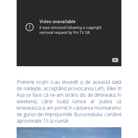
Prietenii noștri s-au dovedit și de această dată
de nădejde, acceptând provocarea Let’s Bike It!
Așa se face că ne-am strâns dis de dimineata, în
weekend, când toată lumea ar putea să
lenevească și am pornit în căutarea mormanelor
de gunoi din împrejurimile Bucureștiului, cartând
aproximativ 15 la număr.