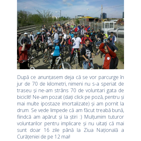
După ce anunțasem deja că se vor parcurge în
jur de 70 de kilometri, nimeni nu s-a speriat de
traseu și ne-am strâns 70 de voluntari gata de
biciclit! Ne-am pozat (dați click pe poză, pentru și
mai multe ipostaze imortalizate) și am pornit la
drum. Se vede limpede că am făcut treabă bună,
fiindcă am apărut și la știri :) Mulțumim tuturor
voluntarilor pentru implicare și nu uitați că mai
sunt doar 16 zile până la Ziua Națională a
Curățeniei de pe 12 mai!